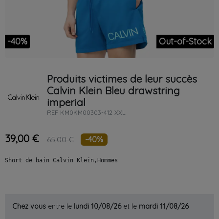
-40%
Out-of-Stock
Produits victimes de leur succès
Calvin Klein
Bleu
drawstring
imperial
REF
KM0KM00303-412 XXL
39,00 €
-40%
65,00 €
Short de bain Calvin Klein,Hommes
Chez vous
entre le
lundi 10/08/26
et le
mardi 11/08/26