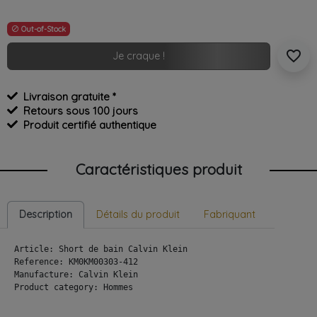
Out-of-Stock

favorite_border
Je craque !
Livraison gratuite *
Retours sous 100 jours
Produit certifié authentique
Caractéristiques produit
Description
Détails du produit
Fabriquant
Article: Short de bain Calvin Klein

Reference: KM0KM00303-412

Manufacture: Calvin Klein

Product category: Hommes
