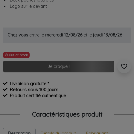
Deux poches latérales
Logo sur le devant
Chez vous
entre le
mercredi 12/08/26
et le
jeudi 13/08/26
Out-of-Stock

favorite_border
Je craque !
Livraison gratuite *
Retours sous 100 jours
Produit certifié authentique
Caractéristiques produit
Description
Détails du produit
Fabriquant