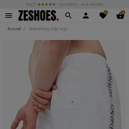
4.6/5
★★★★★
- Excellent -
Avis vérifiés
0
0
menu
search
person
favorite
shopping_basket
Accueil
drawstring side logo