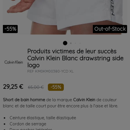
-55%
Out-of-Stock
Produits victimes de leur succès
Calvin Klein
Blanc
drawstring side
logo
REF
KM0KM00380-YCD XL
29,25 €
-55%
65,00 €
Short de bain homme
de la marque
Calvin
Klein
de couleur
blanc et de taille court pour être encore plus à l'aise et libre.
Ceinture élastique, taille élastiquée
Cordon de serrage