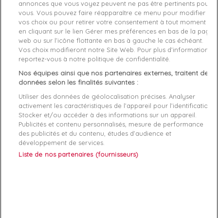
annonces que vous voyez peuvent ne pas être pertinents pour
vous. Vous pouvez faire réapparaître ce menu pour modifier
Référence
OLIVE-COGNAC XxL
vos choix ou pour retirer votre consentement à tout moment
en cliquant sur le lien Gérer mes préférences en bas de la page
web ou sur l’icône flottante en bas à gauche le cas échéant.
Fiche technique
Vos choix modifieront notre Site Web. Pour plus d’informations,
reportez-vous à notre politique de confidentialité.
Couleur
Cognac
Nos équipes ainsi que nos partenaires externes, traitent des
Matière
Coton
données selon les finalités suivantes :
Utiliser des données de géolocalisation précises. Analyser
Genre
Homme
activement les caractéristiques de l’appareil pour l’identification.
Stocker et/ou accéder à des informations sur un appareil.
Rayon
Vetement
Publicités et contenu personnalisés, mesure de performance
des publicités et du contenu, études d’audience et
Démarque
40 %
développement de services.
Liste de nos partenaires (fournisseurs)
Références spécifiques
EAN-13
3606745523506