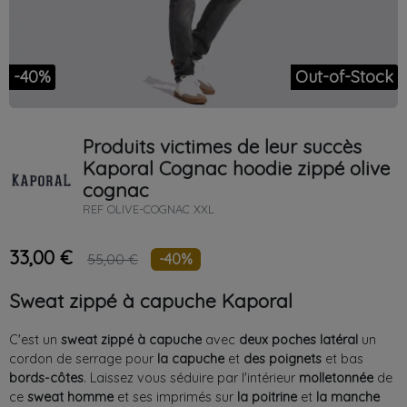
-40%
Out-of-Stock
Produits victimes de leur succès
Kaporal
Cognac
hoodie zippé olive
cognac
REF
OLIVE-COGNAC XXL
33,00 €
-40%
55,00 €
Sweat zippé à capuche Kaporal
C'est un
sweat
zippé
à
capuche
avec
deux
poches
latéral
un
cordon de serrage pour
la
capuche
et
des
poignets
et bas
bords-côtes
. Laissez vous séduire par l'intérieur
molletonnée
de
ce
sweat
homme
et ses imprimés sur
la poitrine
et
la manche