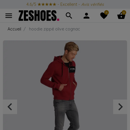
4.6/5
★★★★★
- Excellent -
Avis vérifiés
0
0
menu
search
person
favorite
shopping_basket
Accueil
hoodie zippé olive cognac
keyboard_arrow_left
keyboard_arrow_right
Précédent
Suiv