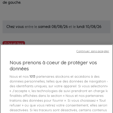
de gauche
.
Chez vous
entre le
samedi 08/08/26
et le
lundi 10/08/26
Out-of-Stock

Continuer sans accepter
favorite_border
Je craque !
Nous prenons à coeur de protéger vos
Livraison gratuite *
données
Retours sous 100 jours
Nous et nos
1013
partenaires stockons et accédons à des
Produit certifié authentique
données personnelles, telles que des données de navigation ou
des identifiants uniques, sur votre appareil. Si vous sélectionnez
« J’accepte », les technologies de suivi prendront en charge les
Caractéristiques produit
finalités affichées dans la section « Nous et nos partenaires
traitons des données pour fournir ». Si vous choisissez « Tout
refuser » ou que vous retirez votre consentement, elles seront
Détails du produit
Fabriquant
désactivées. Si les traceurs sont désactivés, certains contenus et