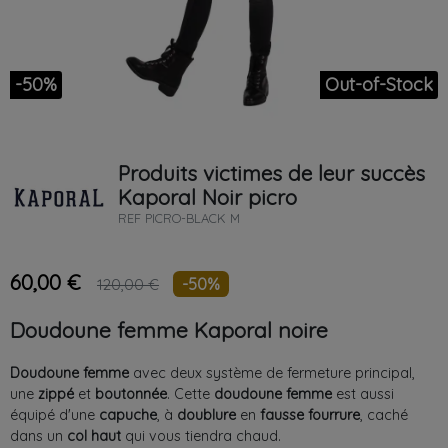
-50%
Out-of-Stock
Produits victimes de leur succès
Kaporal
Noir
picro
REF
PICRO-BLACK M
60,00 €
-50%
120,00 €
Doudoune femme Kaporal noire
Doudoune
femme
avec deux système de fermeture principal,
une
zippé
et
boutonnée
. Cette
doudoune
femme
est aussi
équipé d'une
capuche
, à
doublure
en
fausse
fourrure
, caché
dans un
col haut
qui vous tiendra chaud.