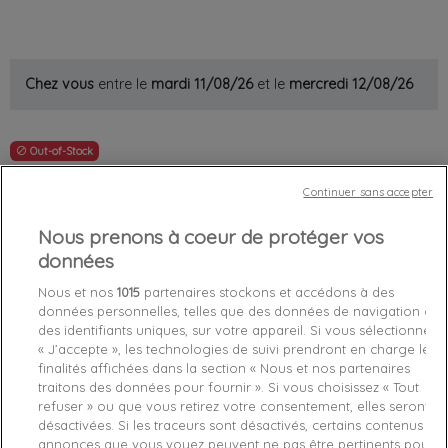
Chez vous
entre le
mardi 11/08/26
et le
mercredi 12/08/26
Out-of-Stock

favorite_border
Je craque !
Continuer sans accepter
Nous prenons à coeur de protéger vos
Livraison gratuite *
données
Retours sous 100 jours
Produit certifié authentique
Nous et nos
1015
partenaires stockons et accédons à des
données personnelles, telles que des données de navigation ou
des identifiants uniques, sur votre appareil. Si vous sélectionnez
Caractéristiques produit
« J’accepte », les technologies de suivi prendront en charge les
finalités affichées dans la section « Nous et nos partenaires
traitons des données pour fournir ». Si vous choisissez « Tout
refuser » ou que vous retirez votre consentement, elles seront
Détails du produit
Fabriquant
désactivées. Si les traceurs sont désactivés, certains contenus et
annonces que vous voyez peuvent ne pas être pertinents pour