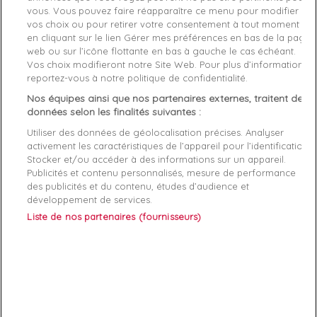
Référence
PICRO-BLACK M
vous. Vous pouvez faire réapparaître ce menu pour modifier
vos choix ou pour retirer votre consentement à tout moment
en cliquant sur le lien Gérer mes préférences en bas de la page
Fiche technique
web ou sur l’icône flottante en bas à gauche le cas échéant.
Vos choix modifieront notre Site Web. Pour plus d’informations,
Couleur
Noir
reportez-vous à notre politique de confidentialité.
Nos équipes ainsi que nos partenaires externes, traitent des
Matière
Synthétique
données selon les finalités suivantes :
Genre
Femme
Utiliser des données de géolocalisation précises. Analyser
activement les caractéristiques de l’appareil pour l’identification.
Rayon
Vetement
Stocker et/ou accéder à des informations sur un appareil.
Publicités et contenu personnalisés, mesure de performance
des publicités et du contenu, études d’audience et
Démarque
50 %
développement de services.
Liste de nos partenaires (fournisseurs)
Références spécifiques
EAN-13
3606745553558