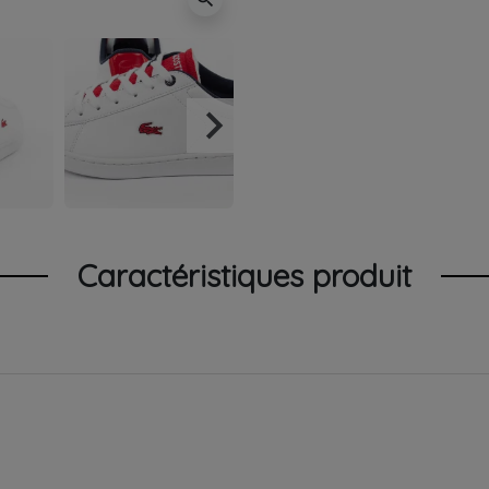
keyboard_arrow_right
Suivant
Caractéristiques produit