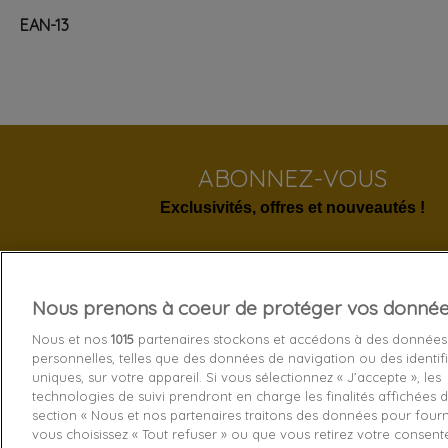
EAN-13
ABONNEZ-VOUS
Exclusivités, offres et nouveautés !
Nous prenons à coeur de protéger vos donné
Services 
Nous et nos
1015
partenaires stockons et accédons à des données
personnelles, telles que des données de navigation ou des identif
Livraison
uniques, sur votre appareil. Si vous sélectionnez « J’accepte », les
technologies de suivi prendront en charge les finalités affichées d
Echange e
section « Nous et nos partenaires traitons des données pour fourni
Paiement s
vous choisissez « Tout refuser » ou que vous retirez votre consen