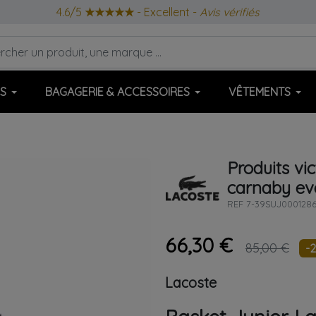
4.6/5
★★★★★
- Excellent -
Avis vérifiés
S
BAGAGERIE & ACCESSOIRES
VÊTEMENTS
Produits vi
carnaby ev
REF
7-39SUJ0001286
66,30 €
85,00 €
-
Lacoste