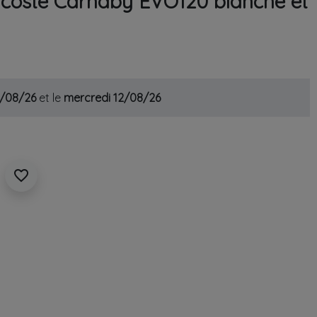
acoste Carnaby EVO120 blanche et
1/08/26
et le
mercredi 12/08/26
favorite_border