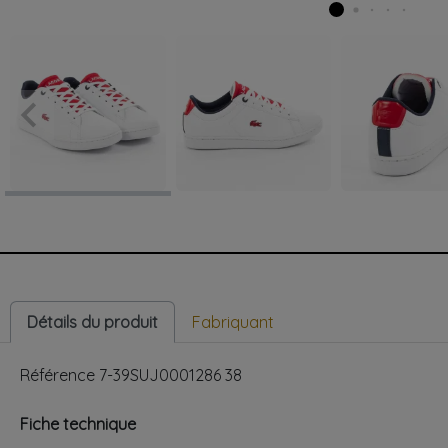
keyboard_arrow_left
Précédent
Détails du produit
Fabriquant
Référence
7-39SUJ0001286 38
Fiche technique