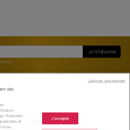
nement.
Continuer sans accepter
tent des
Votre compte
ser
Suivi de commande
fication.
ente
Connexion
l. Publicités
J'accepte
ublicités et
Créez votre compte
rvices.