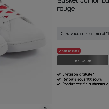
Basket Junior L
rouge
Chez vous
entre le
mardi 1
Out-of-Stock

Je craque !
Livraison gratuite *
Retours sous 100 jours
Produit certifié authentique
zoom_in