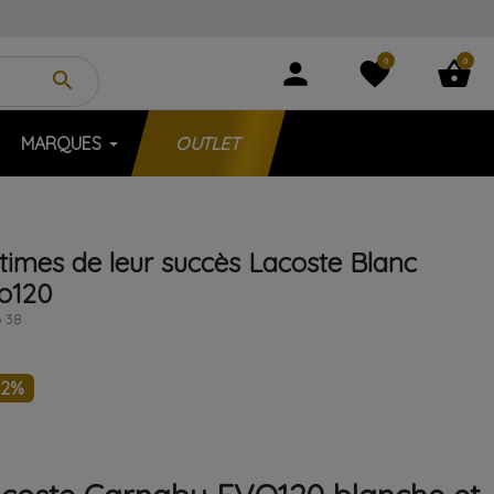
0
0
person
favorite
shopping_basket
search
MARQUES
OUTLET
ctimes de leur succès
Lacoste
Blanc
o120
 38
22%