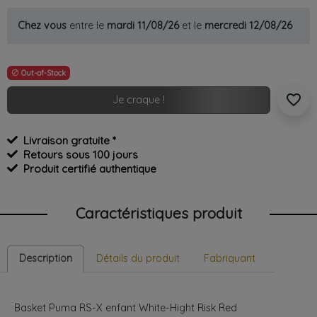
Chez vous
entre le
mardi 11/08/26
et le
mercredi 12/08/26
Out-of-Stock

favorite_border
Je craque !
Livraison gratuite *
Retours sous 100 jours
Produit certifié authentique
Caractéristiques produit
Description
Détails du produit
Fabriquant
Basket Puma RS-X enfant White-Hight Risk Red