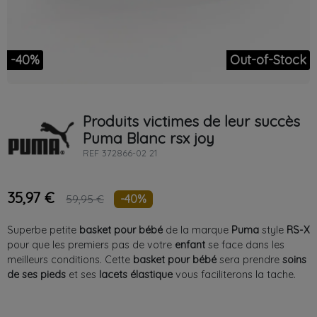
-40%
Out-of-Stock
Produits victimes de leur succès
Puma
Blanc
rsx joy
REF
372866-02 21
35,97 €
-40%
59,95 €
Superbe petite
basket
pour
bébé
de la marque
Puma
style
RS-X
pour que les premiers pas de votre
enfant
se face dans les
meilleurs conditions. Cette
basket
pour
bébé
sera prendre
soins
de ses
pieds
et ses
lacets
élastique
vous faciliterons la tache.