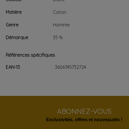
Matière
Coton
Genre
Homme
Démarque
35 %
Références spécifiques
EAN-13
3606745732724
ABONNEZ-VOUS
Exclusivités, offres et nouveautés !