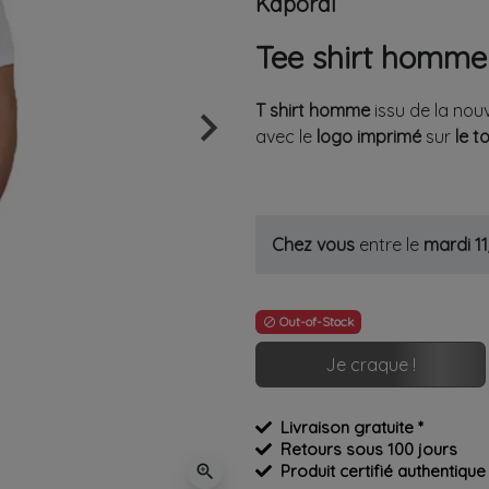
Kaporal
Tee shirt homme
T
shirt
homme
issu de la nouv
keyboard_arrow_right
avec le
logo
imprimé
sur
le t
Suivant
Chez vous
entre le
mardi 1
Out-of-Stock

Je craque !
Livraison gratuite *
Retours sous 100 jours
zoom_in
Produit certifié authentique