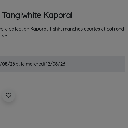
 Tangiwhite Kaporal
elle collection
Kaporal
.
T shirt manches courtes
et
col rond
orse
.
1/08/26
et le
mercredi 12/08/26
favorite_border