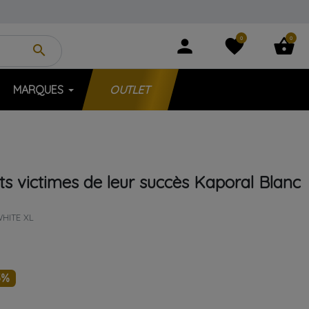
0
0
person
favorite
shopping_basket
search
MARQUES
OUTLET
ts victimes de leur succès
Kaporal
Blanc
HITE XL
5%