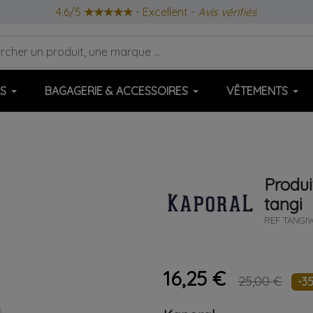
4.6/5
★★★★★
- Excellent -
Avis vérifiés
S
BAGAGERIE & ACCESSOIRES
VÊTEMENTS
Produi
tangi
REF
TANGIW
16,25 €
25,00 €
-3