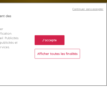
Continuer sans accepter
tent des
Votre compte
ser
Suivi de commande
fication.
ente
Connexion
l. Publicités
J'accepte
ublicités et
Créez votre compte
rvices.
Afficher toutes les finalités