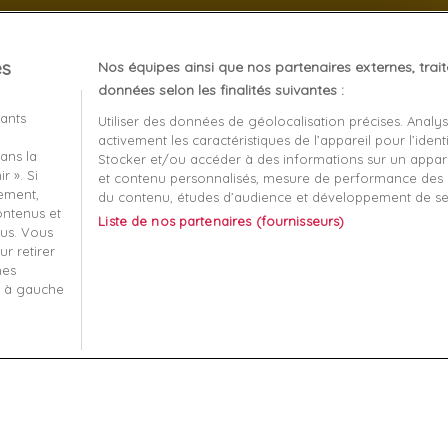
es
Nos équipes ainsi que nos partenaires externes, trai
client
À propos
données selon les finalités suivantes :
iants
Utiliser des données de géolocalisation précises. Analy
Mentions légales
activement les caractéristiques de l’appareil pour l’identi
ans la
t remboursement
Conditions générales de v
Stocker et/ou accéder à des informations sur un apparei
r ». Si
et contenu personnalisés, mesure de performance des p
écurisé
Qui sommes nous?
tement,
du contenu, études d’audience et développement de se
contenus et
Liste de nos partenaires (fournisseurs)
-nous
Informatique et liberté
us. Vous
r retirer
 ma commande
Plan du site
mes
s à gauche