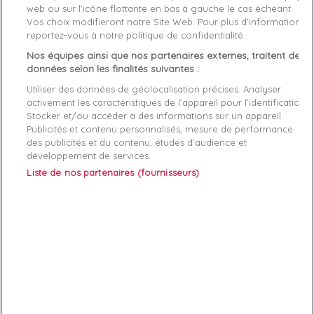
web ou sur l’icône flottante en bas à gauche le cas échéant.
Fiche technique
Vos choix modifieront notre Site Web. Pour plus d’informations,
reportez-vous à notre politique de confidentialité.
Couleur
Blanc
Nos équipes ainsi que nos partenaires externes, traitent des
données selon les finalités suivantes :
Matière
Coton
Utiliser des données de géolocalisation précises. Analyser
activement les caractéristiques de l’appareil pour l’identification.
Genre
Femme
Stocker et/ou accéder à des informations sur un appareil.
Publicités et contenu personnalisés, mesure de performance
Rayon
Vetement
des publicités et du contenu, études d’audience et
développement de services.
Démarque
18 %
Liste de nos partenaires (fournisseurs)
ABONNEZ-VOUS
Exclusivités, offres et nouveautés !