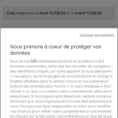
Chez vous
entre le
lundi 10/08/26
et le
mardi 11/08/26
Out-of-Stock

Continuer sans accepter
favorite_border
Je craque !
Nous prenons à coeur de protéger vos
données
Livraison gratuite *
Retours sous 100 jours
Nous et nos
1015
partenaires stockons et accédons à des
données personnelles, telles que des données de navigation ou
Produit certifié authentique
des identifiants uniques, sur votre appareil. Si vous sélectionnez
« J’accepte », les technologies de suivi prendront en charge les
finalités affichées dans la section « Nous et nos partenaires
Caractéristiques produit
traitons des données pour fournir ». Si vous choisissez « Tout
refuser » ou que vous retirez votre consentement, elles seront
désactivées. Si les traceurs sont désactivés, certains contenus et
Détails du produit
Fabriquant
annonces que vous voyez peuvent ne pas être pertinents pour
vous. Vous pouvez faire réapparaître ce menu pour modifier
vos choix ou pour retirer votre consentement à tout moment
Référence
J20J213127OK4 M
en cliquant sur le lien Gérer mes préférences en bas de la page