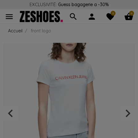
EXCLUSIVITÉ:
Guess bagagerie a -30%
0
0
menu
search
person
favorite
shopping_basket
Accueil
front logo
keyboard_arrow_left
keyboard_arrow_right
Précédent
Suiv