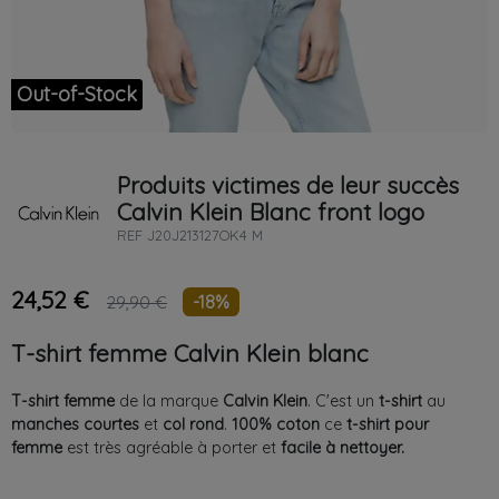
Out-of-Stock
Produits victimes de leur succès
Calvin Klein
Blanc
front logo
REF
J20J213127OK4 M
24,52 €
-18%
29,90 €
T-shirt femme Calvin Klein blanc
T-shirt femme
de la marque
Calvin Klein
. C'est un
t-shirt
au
manches courtes
et
col rond
.
100% coton
ce
t-shirt pour
femme
est très agréable à porter et
facile à nettoyer.