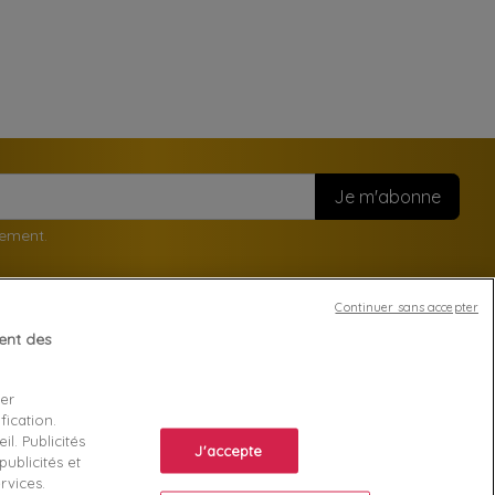
nement.
Continuer sans accepter
tent des
Votre compte
ser
Suivi de commande
fication.
ente
Connexion
l. Publicités
J'accepte
ublicités et
Créez votre compte
rvices.