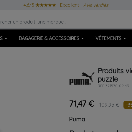
4.6/5
★★★★★
- Excellent -
Avis vérifiés
S
BAGAGERIE & ACCESSOIRES
VÊTEMENTS
Produits v
puzzle
REF
371570-09 43
71,47 €
109,95 €
-3
Puma