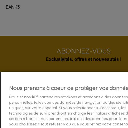
EAN-13
ABONNEZ-VOUS
Exclusivités, offres et nouveautés !
Nous prenons à coeur de protéger vos donné
Services 
Nous et nos
1015
partenaires stockons et accédons à des données
personnelles, telles que des données de navigation ou des identif
Livraison
uniques, sur votre appareil. Si vous sélectionnez « J’accepte », les
technologies de suivi prendront en charge les finalités affichées d
Echange e
section « Nous et nos partenaires traitons des données pour fourni
Paiement s
vous choisissez « Tout refuser » ou que vous retirez votre consen