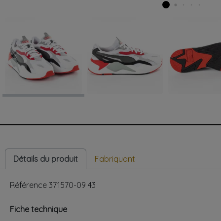
keyboard_arrow_left
Précédent
Détails du produit
Fabriquant
Référence
371570-09 43
Fiche technique