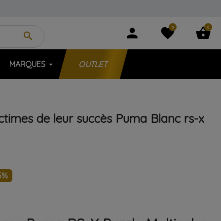
0
0
person
favorite
shopping_basket
search
MARQUES
OUTLET
ictimes de leur succès
Puma
Blanc
rs-x
5%