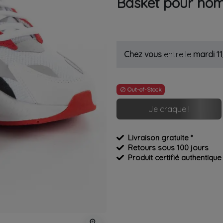
Basket pour hom
Chez vous
entre le
mardi 1
Out-of-Stock

Je craque !
Livraison gratuite *
Retours sous 100 jours
Produit certifié authentique
zoom_in