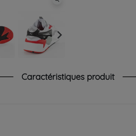
keyboard_arrow_right
Suivant
Caractéristiques produit