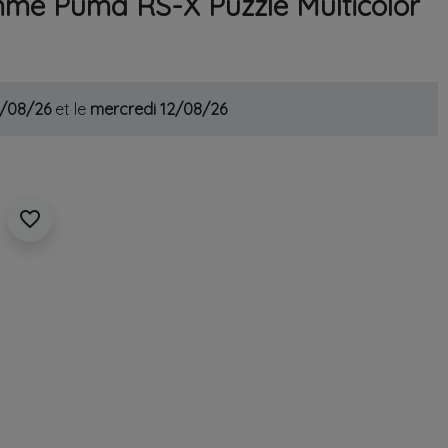
me Puma RS-X Puzzle Multicolor
1/08/26
et le
mercredi 12/08/26
favorite_border