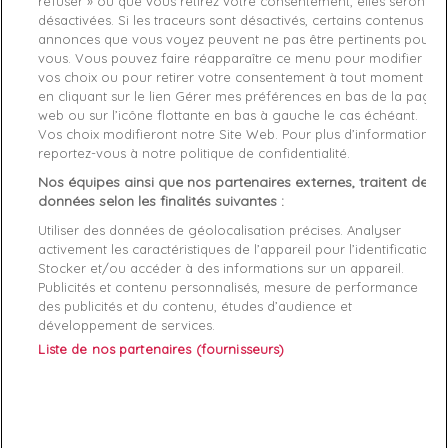
refuser » ou que vous retirez votre consentement, elles seront
Couleur
Noir
désactivées. Si les traceurs sont désactivés, certains contenus et
annonces que vous voyez peuvent ne pas être pertinents pour
Matière
Simili Cuir
vous. Vous pouvez faire réapparaître ce menu pour modifier
vos choix ou pour retirer votre consentement à tout moment
Style
Basket basse
en cliquant sur le lien Gérer mes préférences en bas de la page
web ou sur l’icône flottante en bas à gauche le cas échéant.
Conseil Taille
Prenez votre taille habituelle
Vos choix modifieront notre Site Web. Pour plus d’informations,
reportez-vous à notre politique de confidentialité.
Genre
Femme
Nos équipes ainsi que nos partenaires externes, traitent des
données selon les finalités suivantes :
Fermeture
Lacets
Utiliser des données de géolocalisation précises. Analyser
Rayon
Chaussure
activement les caractéristiques de l’appareil pour l’identification.
Stocker et/ou accéder à des informations sur un appareil.
Publicités et contenu personnalisés, mesure de performance
Démarque
23 %
des publicités et du contenu, études d’audience et
développement de services.
Semelle
Textile
Liste de nos partenaires (fournisseurs)
intérieure
Références spécifiques