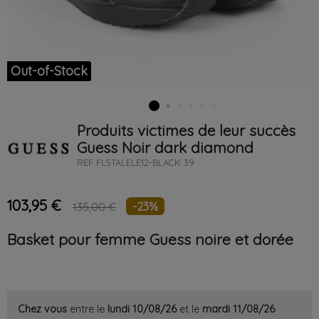
Out-of-Stock
Produits victimes de leur succès
Guess
Noir
dark diamond
REF
FL5TALELE12-BLACK 39
103,95 €
-23%
135,00 €
Basket pour femme Guess noire et dorée
Chez vous
entre le
lundi 10/08/26
et le
mardi 11/08/26