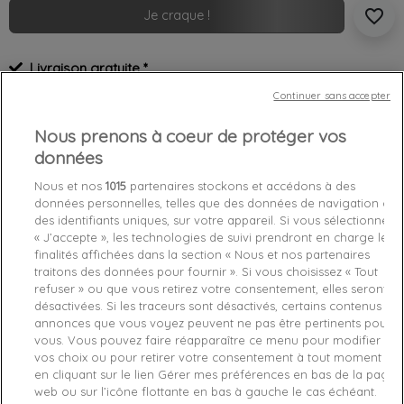
favorite_border
Je craque !
Livraison gratuite *
Retours sous 100 jours
Continuer sans accepter
Produit certifié authentique
Nous prenons à coeur de protéger vos
données
Caractéristiques produit
Nous et nos
1015
partenaires stockons et accédons à des
données personnelles, telles que des données de navigation ou
Détails du produit
Avis Vérifiés(2)
Fabriquant
des identifiants uniques, sur votre appareil. Si vous sélectionnez
« J’accepte », les technologies de suivi prendront en charge les
finalités affichées dans la section « Nous et nos partenaires
Référence
1920932 L
traitons des données pour fournir ». Si vous choisissez « Tout
refuser » ou que vous retirez votre consentement, elles seront
Fiche technique
désactivées. Si les traceurs sont désactivés, certains contenus et
annonces que vous voyez peuvent ne pas être pertinents pour
Couleur
Bleu
vous. Vous pouvez faire réapparaître ce menu pour modifier
vos choix ou pour retirer votre consentement à tout moment
en cliquant sur le lien Gérer mes préférences en bas de la page
Matière
Double face 300gr Coton/Polyester
web ou sur l’icône flottante en bas à gauche le cas échéant.