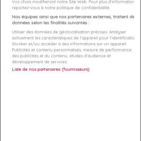
Vos choix modifieront notre Site Web. Pour plus d’informations,
Genre
Homme
reportez-vous à notre politique de confidentialité.
Rayon
Vetement
Nos équipes ainsi que nos partenaires externes, traitent des
données selon les finalités suivantes :
Démarque
50 %
Utiliser des données de géolocalisation précises. Analyser
activement les caractéristiques de l’appareil pour l’identification.
Stocker et/ou accéder à des informations sur un appareil.
Références spécifiques
Publicités et contenu personnalisés, mesure de performance
des publicités et du contenu, études d’audience et
EAN-13
3606803777155
développement de services.
Liste de nos partenaires (fournisseurs)
ABONNEZ-VOUS
Exclusivités, offres et nouveautés !
Vous pouvez à tout moment résilier votre abonnement.