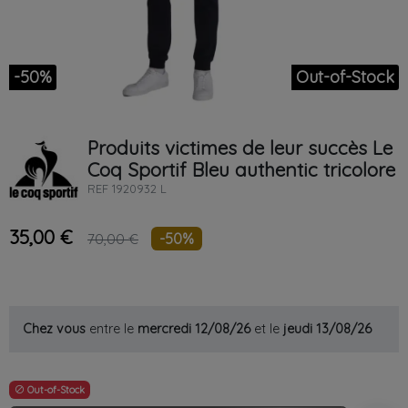
-50%
Out-of-Stock
Produits victimes de leur succès
Le
Coq Sportif
Bleu
authentic tricolore
REF
1920932 L
35,00 €
-50%
70,00 €
Chez vous
entre le
mercredi 12/08/26
et le
jeudi 13/08/26
Out-of-Stock
