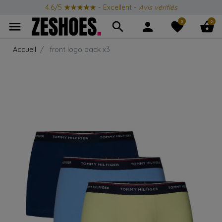
4.6/5
★★★★★
- Excellent -
Avis vérifiés
0
0
menu
search
person
favorite
shopping_basket
Accueil
front logo pack x3