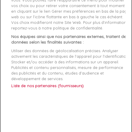
vous. Vous pouvez faire réapparaître ce menu pour modifier
vos choix ou pour retirer votre consentement à tout moment
Fiche technique
en cliquant sur le lien Gérer mes préférences en bas de la page
web ou sur l’icône flottante en bas à gauche le cas échéant.
Couleur
Multicolor
Vos choix modifieront notre Site Web. Pour plus d’informations,
reportez-vous à notre politique de confidentialité.
Matière
Coton
Nos équipes ainsi que nos partenaires externes, traitent des
données selon les finalités suivantes :
Genre
Homme
Utiliser des données de géolocalisation précises. Analyser
activement les caractéristiques de l’appareil pour l’identification.
Rayon
Vetement
Stocker et/ou accéder à des informations sur un appareil.
Publicités et contenu personnalisés, mesure de performance
Démarque
38 %
des publicités et du contenu, études d’audience et
développement de services.
Liste de nos partenaires (fournisseurs)
Références spécifiques
EAN-13
8719861432722