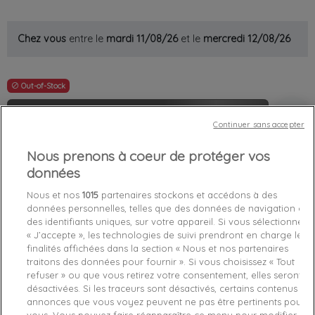
Chez vous
entre le
mardi 11/08/26
et le
mercredi 12/08/26
Out-of-Stock

favorite_border
Je craque !
Continuer sans accepter
Livraison gratuite *
Nous prenons à coeur de protéger vos
Retours sous 100 jours
données
Produit certifié authentique
Nous et nos
1015
partenaires stockons et accédons à des
données personnelles, telles que des données de navigation ou
des identifiants uniques, sur votre appareil. Si vous sélectionnez
Caractéristiques produit
« J’accepte », les technologies de suivi prendront en charge les
finalités affichées dans la section « Nous et nos partenaires
traitons des données pour fournir ». Si vous choisissez « Tout
Détails du produit
Fabriquant
refuser » ou que vous retirez votre consentement, elles seront
désactivées. Si les traceurs sont désactivés, certains contenus et
annonces que vous voyez peuvent ne pas être pertinents pour
Référence
1U87903842-0RV XL