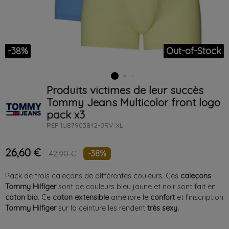
-38%
Out-of-Stock
Produits victimes de leur succès
Tommy Jeans
Multicolor
front logo
pack x3
REF
1U87903842-0RV XL
26,60 €
-38%
42,90 €
Pack de trois caleçons de différentes couleurs. Ces
caleçons
Tommy Hilfiger
sont de couleurs bleu jaune et noir sont fait en
coton bio
. Ce
coton extensible
améliore le
confort
et l'inscription
Tommy Hilfiger
sur la ceinture les rendent
très sexy.