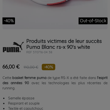
-40%
Out-of-Stock
Produits victimes de leur succès
Puma
Blanc
rs-x 90's white
REF
370716-04 38
66,00 €
-40%
110,00 €
Cette
basket femme puma
de type RS-X a été faite dans
l'esprit
des années 90
avec les technologies les plus récentes de
running.
Semelle épaisse
Respirant et souple
Textile et caoutchouc