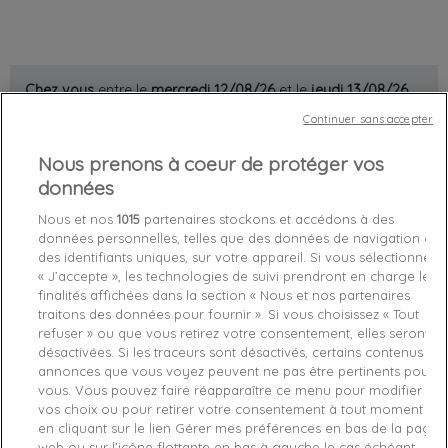
Chez vous
entre le
mercredi 12/08/26
et le
jeudi 13/08/26
Continuer sans accepter
Out-of-Stock

Nous prenons à coeur de protéger vos
données
favorite_border
Je craque !
Nous et nos
1015
partenaires stockons et accédons à des
données personnelles, telles que des données de navigation ou
Livraison gratuite *
des identifiants uniques, sur votre appareil. Si vous sélectionnez
Retours sous 100 jours
« J’accepte », les technologies de suivi prendront en charge les
Produit certifié authentique
finalités affichées dans la section « Nous et nos partenaires
traitons des données pour fournir ». Si vous choisissez « Tout
refuser » ou que vous retirez votre consentement, elles seront
Caractéristiques produit
désactivées. Si les traceurs sont désactivés, certains contenus et
annonces que vous voyez peuvent ne pas être pertinents pour
vous. Vous pouvez faire réapparaître ce menu pour modifier
vos choix ou pour retirer votre consentement à tout moment
Description
Détails du produit
Avis Vérifiés(2)
en cliquant sur le lien Gérer mes préférences en bas de la page
web ou sur l’icône flottante en bas à gauche le cas échéant.