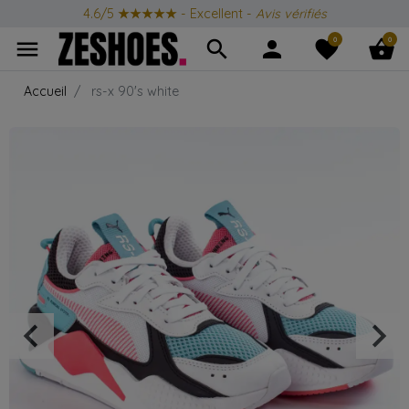
4.6/5
★★★★★
- Excellent -
Avis vérifiés
0
0
menu
search
person
favorite
shopping_basket
Accueil
rs-x 90's white
keyboard_arrow_left
keyboard_arrow_right
Précédent
Suiv