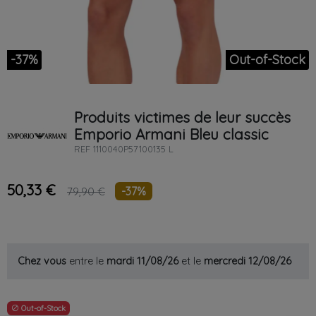
-37%
Out-of-Stock
Produits victimes de leur succès
Emporio Armani
Bleu
classic
REF
1110040P57100135 L
50,33 €
-37%
79,90 €
Chez vous
entre le
mardi 11/08/26
et le
mercredi 12/08/26
Out-of-Stock
