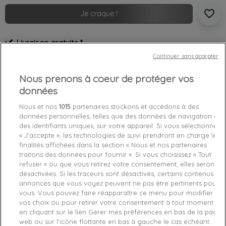
favorite_border
Je craque !
Livraison gratuite *
Retours sous 100 jours
Continuer sans accepter
Produit certifié authentique
Nous prenons à coeur de protéger vos
données
Caractéristiques produit
Nous et nos
1015
partenaires stockons et accédons à des
données personnelles, telles que des données de navigation ou
des identifiants uniques, sur votre appareil. Si vous sélectionnez
Détails du produit
Fabriquant
« J’accepte », les technologies de suivi prendront en charge les
finalités affichées dans la section « Nous et nos partenaires
Référence
1110040P57100135 L
traitons des données pour fournir ». Si vous choisissez « Tout
refuser » ou que vous retirez votre consentement, elles seront
désactivées. Si les traceurs sont désactivés, certains contenus et
Fiche technique
annonces que vous voyez peuvent ne pas être pertinents pour
vous. Vous pouvez faire réapparaître ce menu pour modifier
Couleur
Bleu
vos choix ou pour retirer votre consentement à tout moment
en cliquant sur le lien Gérer mes préférences en bas de la page
Matière
Coton
web ou sur l’icône flottante en bas à gauche le cas échéant.