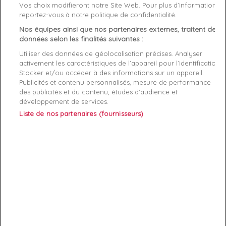
Vos choix modifieront notre Site Web. Pour plus d’informations,
Genre
Homme
reportez-vous à notre politique de confidentialité.
Nos équipes ainsi que nos partenaires externes, traitent des
Rayon
Vetement
données selon les finalités suivantes :
Démarque
37 %
Utiliser des données de géolocalisation précises. Analyser
activement les caractéristiques de l’appareil pour l’identification.
Stocker et/ou accéder à des informations sur un appareil.
Références spécifiques
Publicités et contenu personnalisés, mesure de performance
des publicités et du contenu, études d’audience et
EAN-13
8055187837835
développement de services.
Liste de nos partenaires (fournisseurs)
ABONNEZ-VOUS
Exclusivités, offres et nouveautés !
Vous pouvez à tout moment résilier votre abonnement.