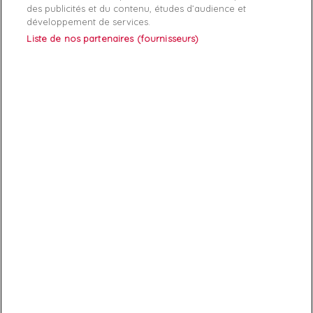
ABONNEZ-VOUS
des publicités et du contenu, études d’audience et
développement de services.
Exclusivités, offres et nouveautés !
Liste de nos partenaires (fournisseurs)
Vous pouvez à tout moment résilier votre abonnement.

Services client