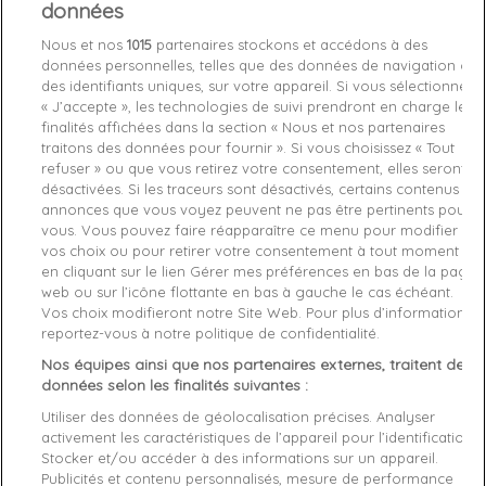
données
Out-of-Stock

favorite_border
Nous et nos
1015
partenaires stockons et accédons à des
Je craque !
données personnelles, telles que des données de navigation ou
des identifiants uniques, sur votre appareil. Si vous sélectionnez
« J’accepte », les technologies de suivi prendront en charge les
Livraison gratuite *
finalités affichées dans la section « Nous et nos partenaires
Retours sous 100 jours
traitons des données pour fournir ». Si vous choisissez « Tout
Produit certifié authentique
refuser » ou que vous retirez votre consentement, elles seront
désactivées. Si les traceurs sont désactivés, certains contenus et
annonces que vous voyez peuvent ne pas être pertinents pour
Caractéristiques produit
vous. Vous pouvez faire réapparaître ce menu pour modifier
vos choix ou pour retirer votre consentement à tout moment
en cliquant sur le lien Gérer mes préférences en bas de la page
Description
Détails du produit
Fabriquant
web ou sur l’icône flottante en bas à gauche le cas échéant.
Vos choix modifieront notre Site Web. Pour plus d’informations,
reportez-vous à notre politique de confidentialité.
100% polyester recyclé
Nos équipes ainsi que nos partenaires externes, traitent des
données selon les finalités suivantes :
Utiliser des données de géolocalisation précises. Analyser
activement les caractéristiques de l’appareil pour l’identification.
Stocker et/ou accéder à des informations sur un appareil.
Publicités et contenu personnalisés, mesure de performance