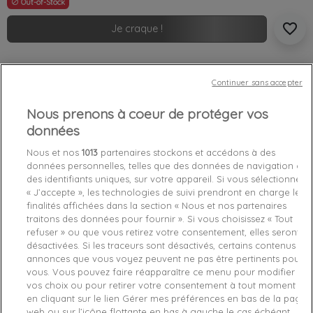
Out-of-Stock

favorite_border
Je craque !
Livraison gratuite *
Retours sous 100 jours
Continuer sans accepter
Produit certifié authentique
Nous prenons à coeur de protéger vos
données
Caractéristiques produit
Nous et nos
1013
partenaires stockons et accédons à des
données personnelles, telles que des données de navigation ou
des identifiants uniques, sur votre appareil. Si vous sélectionnez
Détails du produit
Fabriquant
« J’accepte », les technologies de suivi prendront en charge les
finalités affichées dans la section « Nous et nos partenaires
traitons des données pour fournir ». Si vous choisissez « Tout
Référence
0000U2664G-FZH M
refuser » ou que vous retirez votre consentement, elles seront
désactivées. Si les traceurs sont désactivés, certains contenus et
Fiche technique
annonces que vous voyez peuvent ne pas être pertinents pour
vous. Vous pouvez faire réapparaître ce menu pour modifier
Couleur
Multicolor
vos choix ou pour retirer votre consentement à tout moment
en cliquant sur le lien Gérer mes préférences en bas de la page
Matière
95% coton 5% élasthanne
web ou sur l’icône flottante en bas à gauche le cas échéant.