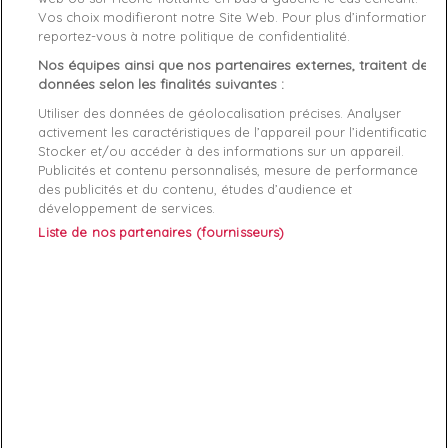
Vos choix modifieront notre Site Web. Pour plus d’informations,
Genre
Homme
reportez-vous à notre politique de confidentialité.
Nos équipes ainsi que nos partenaires externes, traitent des
Rayon
Vetement
données selon les finalités suivantes :
Utiliser des données de géolocalisation précises. Analyser
Démarque
30 %
activement les caractéristiques de l’appareil pour l’identification.
Stocker et/ou accéder à des informations sur un appareil.
Publicités et contenu personnalisés, mesure de performance
Références spécifiques
des publicités et du contenu, études d’audience et
développement de services.
EAN-13
8719851903638
Liste de nos partenaires (fournisseurs)
ABONNEZ-VOUS
Exclusivités, offres et nouveautés !