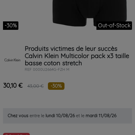
-30%
Out-of-Stock
Produits victimes de leur succès
Calvin Klein
Multicolor
pack x3 taille
basse coton stretch
REF
0000U2664G-FZH M
30,10 €
-30%
43,00 €
Chez vous
entre le
lundi 10/08/26
et le
mardi 11/08/26