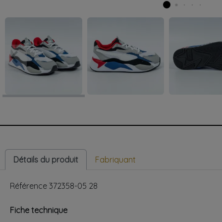
keyboard_arrow_left
Précédent
Détails du produit
Fabriquant
Référence
372358-05 28
Fiche technique