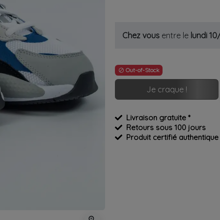
Chez vous
entre le
lundi 1
Out-of-Stock

Je craque !
Livraison gratuite *
Retours sous 100 jours
Produit certifié authentique
zoom_in