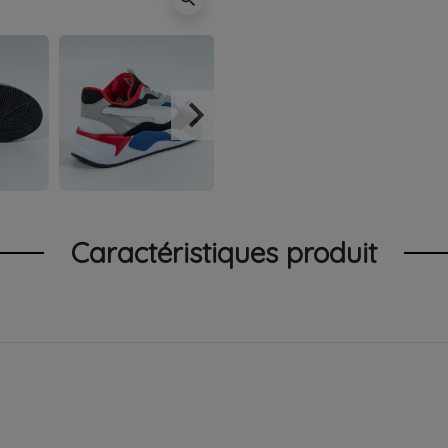
keyboard_arrow_right
Suivant
Caractéristiques produit