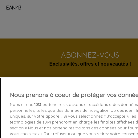
EAN-13
ABONNEZ-VOUS
Exclusivités, offres et nouveautés !
Nous prenons à coeur de protéger vos donné
Services 
Nous et nos
1013
partenaires stockons et accédons à des données
personnelles, telles que des données de navigation ou des identif
Livraison
uniques, sur votre appareil. Si vous sélectionnez « J’accepte », les
technologies de suivi prendront en charge les finalités affichées d
Echange e
section « Nous et nos partenaires traitons des données pour fourni
Paiement s
vous choisissez « Tout refuser » ou que vous retirez votre consen