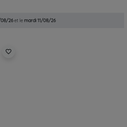
0/08/26
et le
mardi 11/08/26
favorite_border