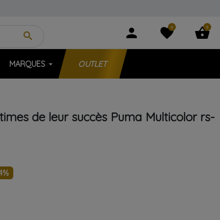
0
0
person
favorite
shopping_basket
search
MARQUES
OUTLET
ctimes de leur succès
Puma
Multicolor
rs-
44%