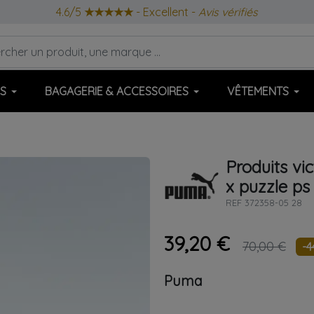
4.6/5
★★★★★
- Excellent -
Avis vérifiés
S
BAGAGERIE & ACCESSOIRES
VÊTEMENTS
Produits vi
x puzzle ps
REF
372358-05 28
39,20 €
70,00 €
-
Puma