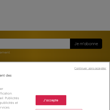
nement.
Continuer sans accepter
tent des
Votre compte
ser
Suivi de commande
fication.
ente
Connexion
l. Publicités
J'accepte
ublicités et
Créez votre compte
rvices.