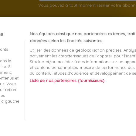
Vous pouvez à tout moment résilier votre abon
es
Nos équipes ainsi que nos partenaires externes, trai
client
À propos
données selon les finalités suivantes :
iants
Utiliser des données de géolocalisation précises. Analy
Mentions légales
activement les caractéristiques de l’appareil pour l’identi
ans la
t remboursement
Conditions générales de v
Stocker et/ou accéder à des informations sur un apparei
r ». Si
et contenu personnalisés, mesure de performance des p
écurisé
Qui sommes nous?
tement,
du contenu, études d’audience et développement de se
contenus et
Liste de nos partenaires (fournisseurs)
-nous
Informatique et liberté
us. Vous
r retirer
 ma commande
Plan du site
mes
s à gauche