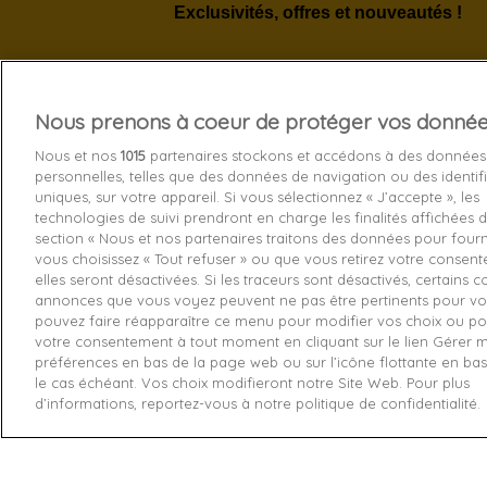
Exclusivités, offres et nouveautés !
Nous prenons à coeur de protéger vos donné
Services 
Nous et nos
1015
partenaires stockons et accédons à des données
personnelles, telles que des données de navigation ou des identif
Livraison
uniques, sur votre appareil. Si vous sélectionnez « J’accepte », les
technologies de suivi prendront en charge les finalités affichées d
Echange e
section « Nous et nos partenaires traitons des données pour fourni
Paiement s
vous choisissez « Tout refuser » ou que vous retirez votre consen
elles seront désactivées. Si les traceurs sont désactivés, certains 
Contactez
annonces que vous voyez peuvent ne pas être pertinents pour vo
pouvez faire réapparaître ce menu pour modifier vos choix ou pou
Retourner
votre consentement à tout moment en cliquant sur le lien Gérer 
préférences en bas de la page web ou sur l’icône flottante en ba
le cas échéant. Vos choix modifieront notre Site Web. Pour plus
d’informations, reportez-vous à notre politique de confidentialité.