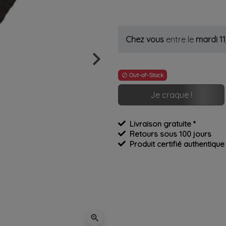
Chez vous
entre le
mardi 1
keyboard_arrow_right
Suivant
Out-of-Stock

Je craque !
Livraison gratuite *
Retours sous 100 jours
Produit certifié authentique
zoom_in