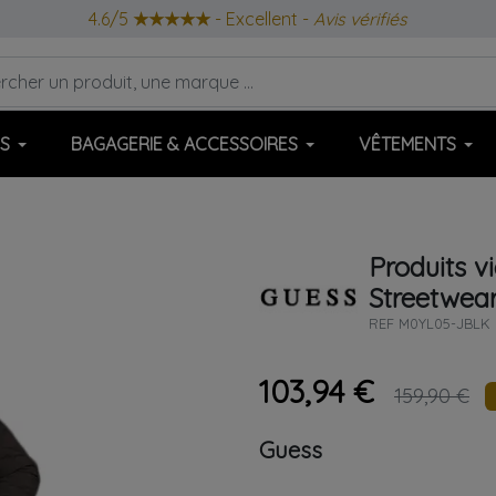
4.6/5
★★★★★
- Excellent -
Avis vérifiés
S
BAGAGERIE & ACCESSOIRES
VÊTEMENTS
Produits v
Streetwea
REF
M0YL05-JBLK
103,94 €
159,90 €
Guess