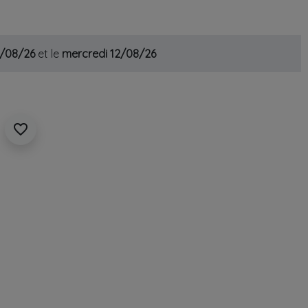
1/08/26
et le
mercredi 12/08/26
favorite_border