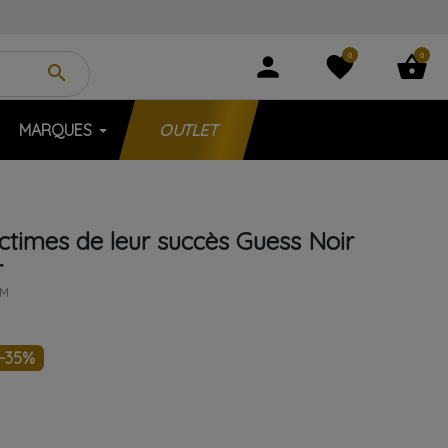
0
0
person
favorite
shopping_basket
search
MARQUES
OUTLET
ictimes de leur succès
Guess
Noir
r
 M
-35%