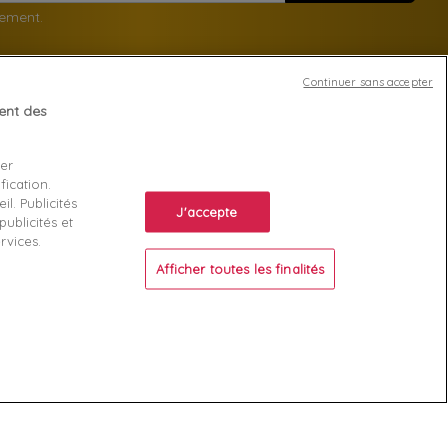
nement.
Continuer sans accepter
tent des
Votre compte
ser
Suivi de commande
fication.
ente
Connexion
l. Publicités
J'accepte
ublicités et
Créez votre compte
rvices.
Afficher toutes les finalités