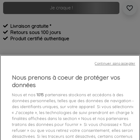
favorite_border
Je craque !
Livraison gratuite *
Retours sous 100 jours
Produit certifié authentique
Caractéristiques produit
Continuer sans accepter
Nous prenons à coeur de protéger vos
Détails du produit
Fabriquant
données
Référence
FL7REEELE12-WHITE 38
Nous et nos
1015
partenaires stockons et accédons à des
données personnelles, telles que des données de navigation ou
des identifiants uniques, sur votre appareil. Si vous sélectionnez
Fiche technique
« J’accepte », les technologies de suivi prendront en charge les
finalités affichées dans la section « Nous et nos partenaires
Couleur
Blanc
traitons des données pour fournir ». Si vous choisissez « Tout
refuser » ou que vous retirez votre consentement, elles seront
Matière
Synthétique
désactivées. Si les traceurs sont désactivés, certains contenus et