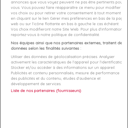
annonces que vous voyez peuvent ne pas être pertinents pour
Style
Basket basse
vous. Vous pouvez faire réapparaître ce menu pour modifier
vos choix ou pour retirer votre consentement à tout moment
Conseil Taille
Prenez votre taille habituelle
en cliquant sur le lien Gérer mes préférences en bas de la page
web ou sur l’icône flottante en bas à gauche le cas échéant.
Genre
Femme
Vos choix modifieront notre Site Web. Pour plus d’informations,
reportez-vous à notre politique de confidentialité.
Fermeture
Lacets
Nos équipes ainsi que nos partenaires externes, traitent des
données selon les finalités suivantes :
Rayon
Chaussure
Utiliser des données de géolocalisation précises. Analyser
activement les caractéristiques de l’appareil pour l’identification.
Démarque
20 %
Stocker et/ou accéder à des informations sur un appareil.
Publicités et contenu personnalisés, mesure de performance
Semelle
Textile
des publicités et du contenu, études d’audience et
intérieure
développement de services.
Liste de nos partenaires (fournisseurs)
Références spécifiques
EAN-13
7621097239260