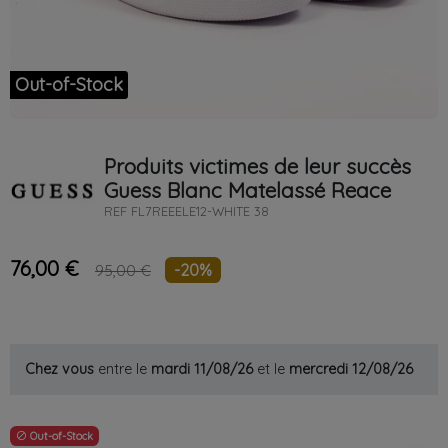
Out-of-Stock
Produits victimes de leur succès
Guess
Blanc
Matelassé Reace
REF
FL7REEELE12-WHITE 38
76,00 €
-20%
95,00 €
Chez vous
entre le
mardi 11/08/26
et le
mercredi 12/08/26
Out-of-Stock
