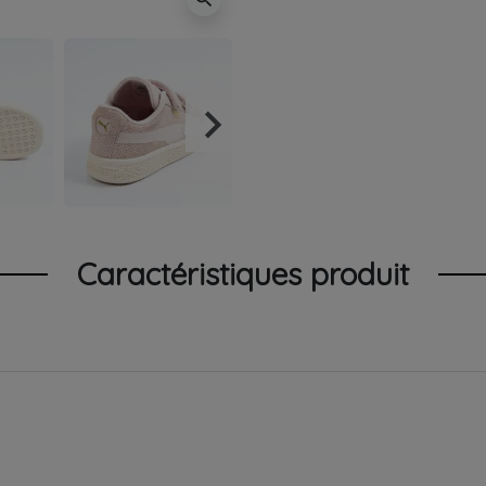
keyboard_arrow_right
Suivant
Caractéristiques produit