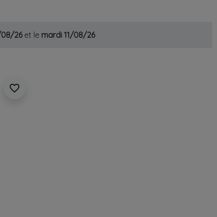
0/08/26
et le
mardi 11/08/26
favorite_border