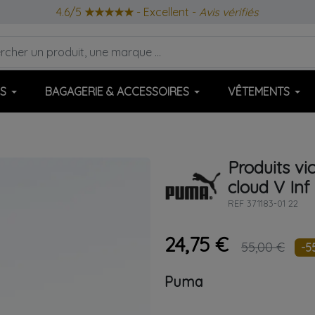
4.6/5
★★★★★
- Excellent -
Avis vérifiés
S
BAGAGERIE & ACCESSOIRES
VÊTEMENTS
Produits vi
cloud V Inf
REF
371183-01 22
24,75 €
55,00 €
-5
Puma