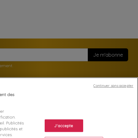
nement.
Continuer sans accepter
tent des
Votre compte
ser
Suivi de commande
fication.
ente
Connexion
l. Publicités
J'accepte
ublicités et
Créez votre compte
rvices.