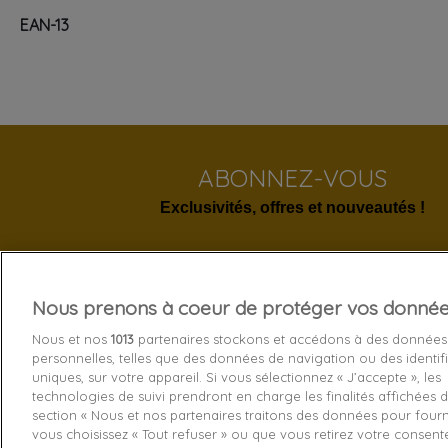
EAN-13
ABONNEZ-VOUS
Exclusivités, offres et nouveautés !
Nous prenons à coeur de protéger vos donné
Services 
Nous et nos
1013
partenaires stockons et accédons à des données
personnelles, telles que des données de navigation ou des identif
Livraison
uniques, sur votre appareil. Si vous sélectionnez « J’accepte », les
technologies de suivi prendront en charge les finalités affichées d
Echange e
section « Nous et nos partenaires traitons des données pour fourni
Paiement s
vous choisissez « Tout refuser » ou que vous retirez votre consen