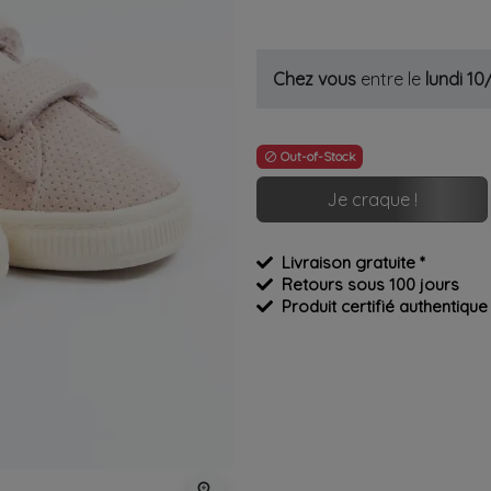
Chez vous
entre le
lundi 1
Out-of-Stock

Je craque !
Livraison gratuite *
Retours sous 100 jours
Produit certifié authentique
zoom_in