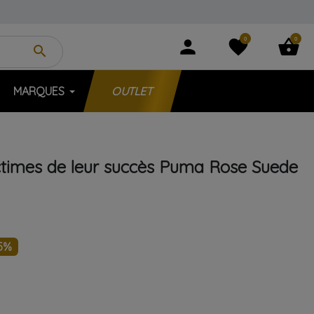
0
0
person
favorite
shopping_basket
search
MARQUES
OUTLET
ctimes de leur succès
Puma
Rose
Suede
5%