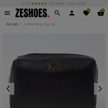
4.6/5
★★★★★
- Excellent -
Avis vérifiés
0
0
menu
search
person
favorite
shopping_basket
Accueil
nohea large top zip
keyboard_arrow_left
keyboard_arrow_right
Précédent
Suiv