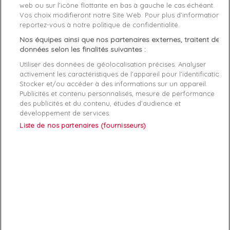
web ou sur l’icône flottante en bas à gauche le cas échéant.
Genre
Femme
Vos choix modifieront notre Site Web. Pour plus d’informations,
reportez-vous à notre politique de confidentialité.
Rayon
Bagagerie
Nos équipes ainsi que nos partenaires externes, traitent des
données selon les finalités suivantes :
dimensions
25cm / 17cm / 11cm
Utiliser des données de géolocalisation précises. Analyser
Démarque
45 %
activement les caractéristiques de l’appareil pour l’identification.
Stocker et/ou accéder à des informations sur un appareil.
Publicités et contenu personnalisés, mesure de performance
Références spécifiques
des publicités et du contenu, études d’audience et
développement de services.
EAN-13
7621097175445
Liste de nos partenaires (fournisseurs)
ABONNEZ-VOUS
Exclusivités, offres et nouveautés !