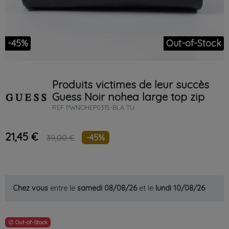
-45%
Out-of-Stock
Produits victimes de leur succès
Guess
Noir
nohea large top zip
REF
PWNOHEP0315-BLA TU
21,45 €
-45%
39,00 €
Chez vous
entre le
samedi 08/08/26
et le
lundi 10/08/26
Out-of-Stock
