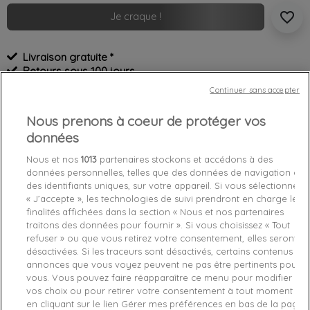
favorite_border
Je craque !
Livraison gratuite *
Retours sous 100 jours
Produit certifié authentique
Continuer sans accepter
Nous prenons à coeur de protéger vos
Caractéristiques produit
données
Nous et nos
1013
partenaires stockons et accédons à des
Détails du produit
Fabriquant
données personnelles, telles que des données de navigation ou
des identifiants uniques, sur votre appareil. Si vous sélectionnez
« J’accepte », les technologies de suivi prendront en charge les
Référence
PWNOHEP0315-BLA TU
finalités affichées dans la section « Nous et nos partenaires
traitons des données pour fournir ». Si vous choisissez « Tout
refuser » ou que vous retirez votre consentement, elles seront
Fiche technique
désactivées. Si les traceurs sont désactivés, certains contenus et
annonces que vous voyez peuvent ne pas être pertinents pour
Couleur
Noir
vous. Vous pouvez faire réapparaître ce menu pour modifier
vos choix ou pour retirer votre consentement à tout moment
Matière
Synthétique
en cliquant sur le lien Gérer mes préférences en bas de la page