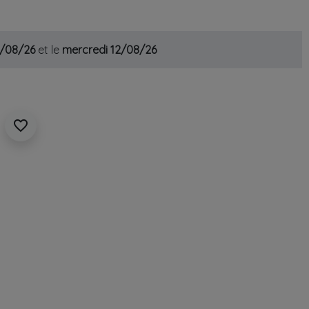
1/08/26
et le
mercredi 12/08/26
favorite_border