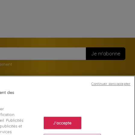
nement.
Continuer sans accepter
tent des
Votre compte
ser
Suivi de commande
fication.
ente
Connexion
l. Publicités
J'accepte
ublicités et
Créez votre compte
rvices.