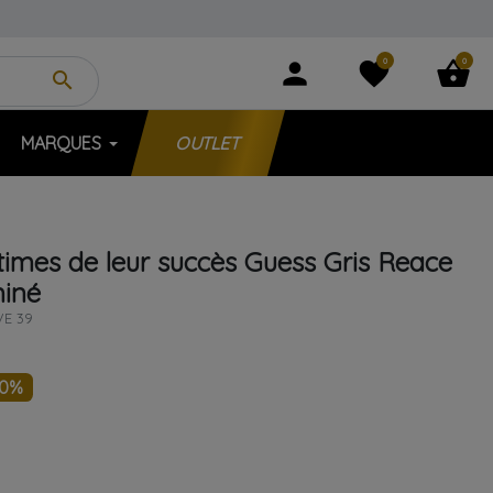
0
0
person
favorite
shopping_basket
search
MARQUES
OUTLET
ctimes de leur succès
Guess
Gris
Reace
miné
VE 39
40%