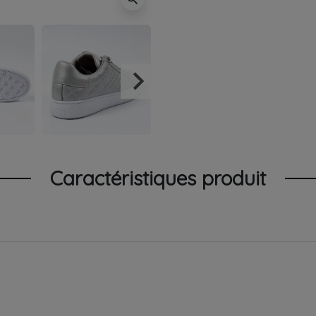
keyboard_arrow_right
Suivant
Caractéristiques produit