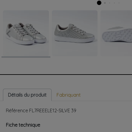
keyboard_arrow_left
Précédent
Détails du produit
Fabriquant
Référence
FL7REEELE12-SILVE 39
Fiche technique