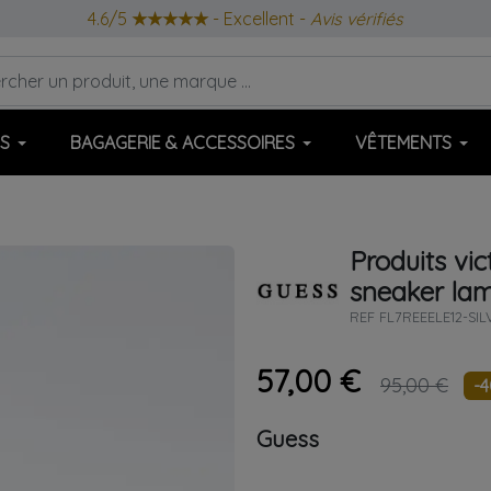
4.6/5
★★★★★
- Excellent -
Avis vérifiés
S
BAGAGERIE & ACCESSOIRES
VÊTEMENTS
Produits vi
sneaker la
REF
FL7REEELE12-SIL
57,00 €
95,00 €
-
Guess