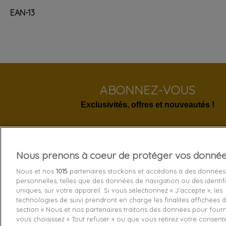
EAN-13
ABONNEZ-VOUS
Exclusivités, offres et nouveautés !
Nous prenons à coeur de protéger vos donné
Services 
Nous et nos
1015
partenaires stockons et accédons à des données
personnelles, telles que des données de navigation ou des identif
Livraison
uniques, sur votre appareil. Si vous sélectionnez « J’accepte », les
technologies de suivi prendront en charge les finalités affichées d
Echange e
section « Nous et nos partenaires traitons des données pour fourni
Paiement s
vous choisissez « Tout refuser » ou que vous retirez votre consen