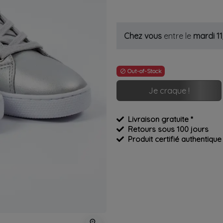
Chez vous
entre le
mardi 1
Out-of-Stock

Je craque !
Livraison gratuite *
Retours sous 100 jours
Produit certifié authentique
zoom_in