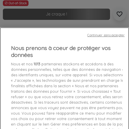
Out-of-Stock

favorite_border
Je craque !
Livraison gratuite *
Continuer sans accepter
Retours sous 100 jours
Produit certifié authentique
Nous prenons à coeur de protéger vos
données
Caractéristiques produit
Nous et nos
1013
partenaires stockons et accédons à des
données personnelles, telles que des données de navigation ou
des identifiants uniques, sur votre appareil. Si vous sélectionnez
Détails du produit
Fabriquant
« J’accepte », les technologies de suivi prendront en charge les
finalités affichées dans la section « Nous et nos partenaires
traitons des données pour fournir ». Si vous choisissez « Tout
Référence
M0YQ31-TWHT L
refuser » ou que vous retirez votre consentement, elles seront
désactivées. Si les traceurs sont désactivés, certains contenus et
Fiche technique
annonces que vous voyez peuvent ne pas être pertinents pour
vous. Vous pouvez faire réapparaître ce menu pour modifier
Couleur
Blanc
vos choix ou pour retirer votre consentement à tout moment
en cliquant sur le lien Gérer mes préférences en bas de la page