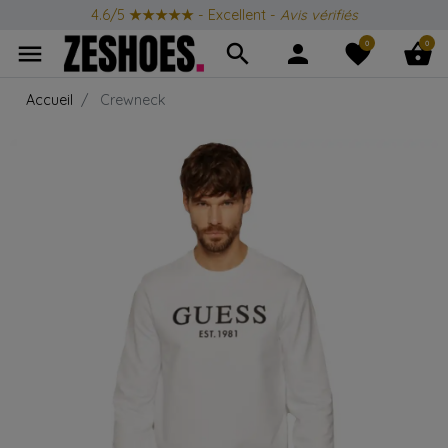
4.6/5
★★★★★
- Excellent -
Avis vérifiés
0
0
menu
search
person
favorite
shopping_basket
Accueil
Crewneck