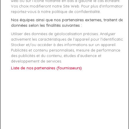
Matière
Coton
web ou sur l’icône flottante en bas à gauche le cas échéant.
Vos choix modifieront notre Site Web. Pour plus d’informations,
reportez-vous à notre politique de confidentialité.
Genre
Homme
Nos équipes ainsi que nos partenaires externes, traitent des
Rayon
Vetement
données selon les finalités suivantes :
Utiliser des données de géolocalisation précises. Analyser
Démarque
20 %
activement les caractéristiques de l’appareil pour l’identification.
Stocker et/ou accéder à des informations sur un appareil.
Publicités et contenu personnalisés, mesure de performance
Références spécifiques
des publicités et du contenu, études d’audience et
développement de services.
EAN-13
7621097082033
Liste de nos partenaires (fournisseurs)
ABONNEZ-VOUS
Exclusivités, offres et nouveautés !