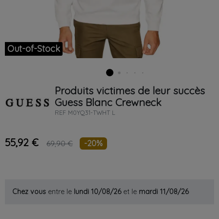
Out-of-Stock
Produits victimes de leur succès
Guess
Blanc
Crewneck
REF
M0YQ31-TWHT L
55,92 €
-20%
69,90 €
Chez vous
entre le
lundi 10/08/26
et le
mardi 11/08/26