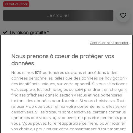
Out-of-Stock

favorite_border
Je craque !
Livraison gratuite *
Retours sous 100 jours
Continuer sans accepter
Produit certifié authentique
Nous prenons à coeur de protéger vos
Caractéristiques produit
données
Nous et nos
1013
partenaires stockons et accédons à des
données personnelles, telles que des données de navigation ou
Détails du produit
Fabriquant
des identifiants uniques, sur votre appareil. Si vous sélectionnez
« J’accepte », les technologies de suivi prendront en charge les
finalités affichées dans la section « Nous et nos partenaires
Référence
HWVG7754180-BLA TU
traitons des données pour fournir ». Si vous choisissez « Tout
refuser » ou que vous retirez votre consentement, elles seront
Fiche technique
désactivées. Si les traceurs sont désactivés, certains contenus et
annonces que vous voyez peuvent ne pas être pertinents pour
Couleur
Noir
vous. Vous pouvez faire réapparaître ce menu pour modifier
vos choix ou pour retirer votre consentement à tout moment