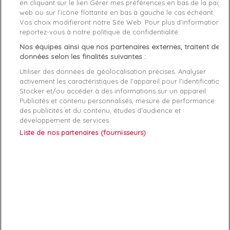
Matière
Synthétique
en cliquant sur le lien Gérer mes préférences en bas de la page
web ou sur l’icône flottante en bas à gauche le cas échéant.
Vos choix modifieront notre Site Web. Pour plus d’informations,
Genre
Femme
reportez-vous à notre politique de confidentialité.
Rayon
Bagagerie
Nos équipes ainsi que nos partenaires externes, traitent des
données selon les finalités suivantes :
dimensions
20 x 19 x 10 cm
Utiliser des données de géolocalisation précises. Analyser
activement les caractéristiques de l’appareil pour l’identification.
Démarque
35 %
Stocker et/ou accéder à des informations sur un appareil.
Publicités et contenu personnalisés, mesure de performance
des publicités et du contenu, études d’audience et
Références spécifiques
développement de services.
Liste de nos partenaires (fournisseurs)
EAN-13
190231378167
ABONNEZ-VOUS
Exclusivités, offres et nouveautés !