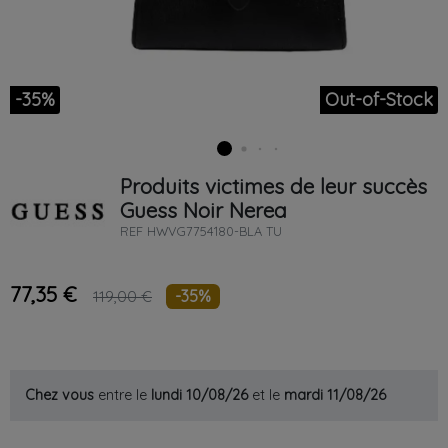
-35%
Out-of-Stock
Produits victimes de leur succès
Guess
Noir
Nerea
REF
HWVG7754180-BLA TU
77,35 €
-35%
119,00 €
Chez vous
entre le
lundi 10/08/26
et le
mardi 11/08/26