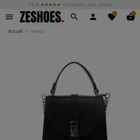
4.6/5
★★★★★
- Excellent -
Avis vérifiés
0
0
menu
search
person
favorite
shopping_basket
Accueil
Nerea