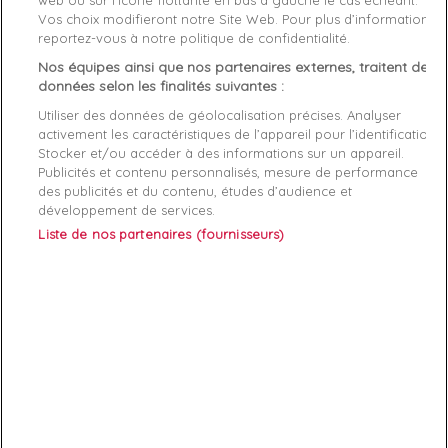
Vos choix modifieront notre Site Web. Pour plus d’informations,
reportez-vous à notre politique de confidentialité.
Genre
Homme
Nos équipes ainsi que nos partenaires externes, traitent des
Rayon
Vetement
données selon les finalités suivantes :
Utiliser des données de géolocalisation précises. Analyser
Démarque
42 %
activement les caractéristiques de l’appareil pour l’identification.
Stocker et/ou accéder à des informations sur un appareil.
Publicités et contenu personnalisés, mesure de performance
Références spécifiques
des publicités et du contenu, études d’audience et
développement de services.
EAN-13
7613419902990
Liste de nos partenaires (fournisseurs)
ABONNEZ-VOUS
Exclusivités, offres et nouveautés !