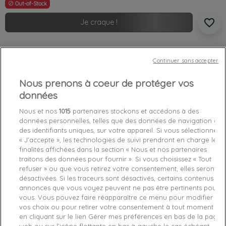
Out-of-Stock

favorite_border
Je craque !
Livraison gratuite *
Continuer sans accepter
Retours sous 100 jours
Produit certifié authentique
Nous prenons à coeur de protéger vos
données
Caractéristiques produit
Nous et nos
1015
partenaires stockons et accédons à des
données personnelles, telles que des données de navigation ou
des identifiants uniques, sur votre appareil. Si vous sélectionnez
Détails du produit
Fabriquant
« J’accepte », les technologies de suivi prendront en charge les
finalités affichées dans la section « Nous et nos partenaires
traitons des données pour fournir ». Si vous choisissez « Tout
Référence
M01R44-S0U9 XXL
refuser » ou que vous retirez votre consentement, elles seront
désactivées. Si les traceurs sont désactivés, certains contenus et
Fiche technique
annonces que vous voyez peuvent ne pas être pertinents pour
vous. Vous pouvez faire réapparaître ce menu pour modifier
Couleur
Gris
vos choix ou pour retirer votre consentement à tout moment
en cliquant sur le lien Gérer mes préférences en bas de la page
Matière
Coton
web ou sur l’icône flottante en bas à gauche le cas échéant.