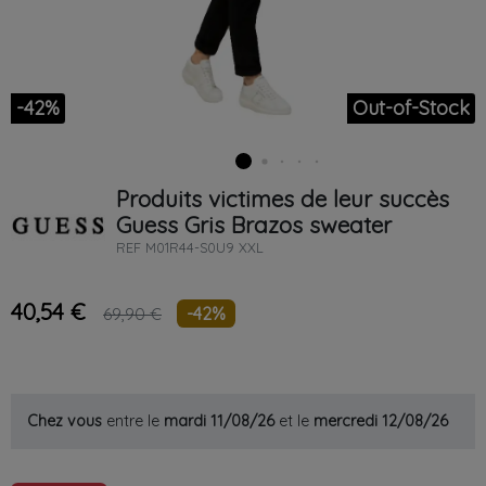
-42%
Out-of-Stock
Produits victimes de leur succès
Guess
Gris
Brazos sweater
REF
M01R44-S0U9 XXL
40,54 €
-42%
69,90 €
Chez vous
entre le
mardi 11/08/26
et le
mercredi 12/08/26