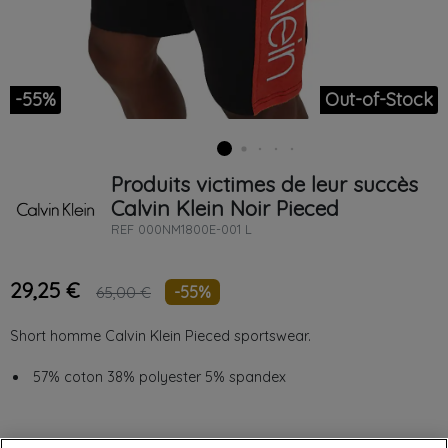
-55%
Out-of-Stock
Produits victimes de leur succès
Calvin Klein
Noir
Pieced
REF
000NM1800E-001 L
29,25 €
-55%
65,00 €
Short homme Calvin Klein Pieced sportswear.
57% coton 38% polyester 5% spandex