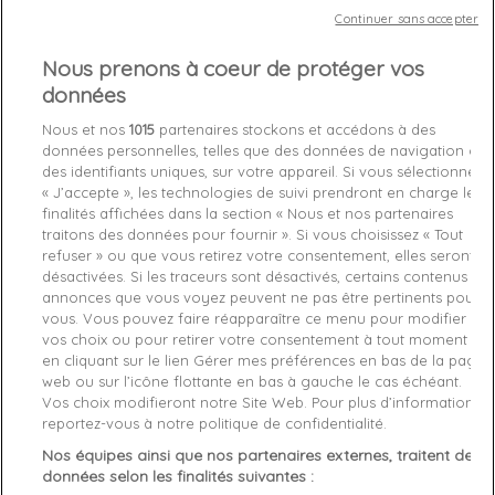
Continuer sans accepter
Chez vous
entre le
lundi 10/08/26
et le
mardi 11/08/26
Nous prenons à coeur de protéger vos
données
Out-of-Stock

Nous et nos
1015
partenaires stockons et accédons à des
favorite_border
Je craque !
données personnelles, telles que des données de navigation ou
des identifiants uniques, sur votre appareil. Si vous sélectionnez
« J’accepte », les technologies de suivi prendront en charge les
Livraison gratuite *
finalités affichées dans la section « Nous et nos partenaires
Retours sous 100 jours
traitons des données pour fournir ». Si vous choisissez « Tout
Produit certifié authentique
refuser » ou que vous retirez votre consentement, elles seront
désactivées. Si les traceurs sont désactivés, certains contenus et
annonces que vous voyez peuvent ne pas être pertinents pour
Caractéristiques produit
vous. Vous pouvez faire réapparaître ce menu pour modifier
vos choix ou pour retirer votre consentement à tout moment
en cliquant sur le lien Gérer mes préférences en bas de la page
web ou sur l’icône flottante en bas à gauche le cas échéant.
Description
Détails du produit
Fabriquant
Vos choix modifieront notre Site Web. Pour plus d’informations,
reportez-vous à notre politique de confidentialité.
Article: Pieced

Nos équipes ainsi que nos partenaires externes, traitent des
Reference: 000NM1800E-001

données selon les finalités suivantes :
Manufacture: Calvin Klein
