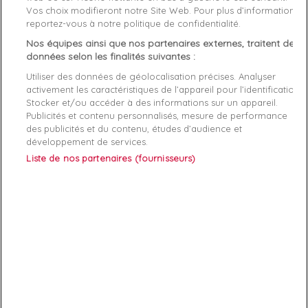
Vos choix modifieront notre Site Web. Pour plus d’informations,
Genre
Homme
reportez-vous à notre politique de confidentialité.
Nos équipes ainsi que nos partenaires externes, traitent des
Rayon
Bagagerie
données selon les finalités suivantes :
Utiliser des données de géolocalisation précises. Analyser
Démarque
37 %
activement les caractéristiques de l’appareil pour l’identification.
Stocker et/ou accéder à des informations sur un appareil.
Publicités et contenu personnalisés, mesure de performance
Références spécifiques
des publicités et du contenu, études d’audience et
développement de services.
EAN-13
8719859103108
Liste de nos partenaires (fournisseurs)
ABONNEZ-VOUS
Exclusivités, offres et nouveautés !