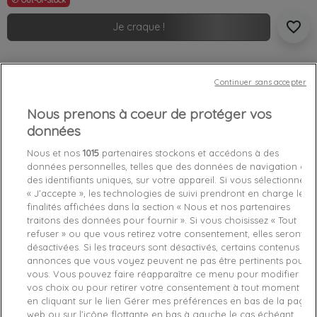
Out-of-Stock
favorite_border
Je craque !
Livraison gratuite *
Retours sous 100 jours
Continuer sans accepter
Produit certifié authentique
Nous prenons à coeur de protéger vos
données
Caractéristiques produit
Nous et nos
1015
partenaires stockons et accédons à des
données personnelles, telles que des données de navigation ou
des identifiants uniques, sur votre appareil. Si vous sélectionnez
Détails du produit
Fabriquant
« J’accepte », les technologies de suivi prendront en charge les
finalités affichées dans la section « Nous et nos partenaires
Référence
traitons des données pour fournir ». Si vous choisissez « Tout
AM0AM05284-BDS TU
refuser » ou que vous retirez votre consentement, elles seront
désactivées. Si les traceurs sont désactivés, certains contenus et
Fiche technique
annonces que vous voyez peuvent ne pas être pertinents pour
vous. Vous pouvez faire réapparaître ce menu pour modifier
Couleur
Noir
vos choix ou pour retirer votre consentement à tout moment
en cliquant sur le lien Gérer mes préférences en bas de la page
Matière
100% Polyesther Pes
web ou sur l’icône flottante en bas à gauche le cas échéant.