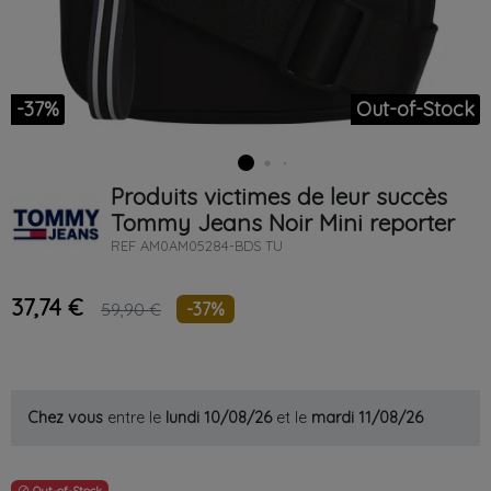
-37%
Out-of-Stock
Produits victimes de leur succès
Tommy Jeans
Noir
Mini reporter
REF
AM0AM05284-BDS TU
37,74 €
-37%
59,90 €
Chez vous
entre le
lundi 10/08/26
et le
mardi 11/08/26
