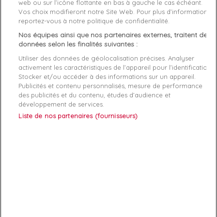
web ou sur l’icône flottante en bas à gauche le cas échéant.
Matière
cuir
Vos choix modifieront notre Site Web. Pour plus d’informations,
reportez-vous à notre politique de confidentialité.
Genre
Homme
Nos équipes ainsi que nos partenaires externes, traitent des
données selon les finalités suivantes :
Rayon
Accessoire
Utiliser des données de géolocalisation précises. Analyser
Démarque
35 %
activement les caractéristiques de l’appareil pour l’identification.
Stocker et/ou accéder à des informations sur un appareil.
Publicités et contenu personnalisés, mesure de performance
Références spécifiques
des publicités et du contenu, études d’audience et
développement de services.
EAN-13
8719859090262
Liste de nos partenaires (fournisseurs)
ABONNEZ-VOUS
Exclusivités, offres et nouveautés !