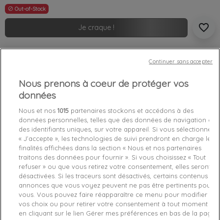
Out-of-Stock

favorite_border
Je craque !
Livraison gratuite *
Continuer sans accepter
Retours sous 100 jours
Produit certifié authentique
Nous prenons à coeur de protéger vos
données
Caractéristiques produit
Nous et nos
1015
partenaires stockons et accédons à des
données personnelles, telles que des données de navigation ou
des identifiants uniques, sur votre appareil. Si vous sélectionnez
Détails du produit
Fabriquant
« J’accepte », les technologies de suivi prendront en charge les
finalités affichées dans la section « Nous et nos partenaires
traitons des données pour fournir ». Si vous choisissez « Tout
Référence
AM0AM05476-CJM TU
refuser » ou que vous retirez votre consentement, elles seront
désactivées. Si les traceurs sont désactivés, certains contenus et
Fiche technique
annonces que vous voyez peuvent ne pas être pertinents pour
vous. Vous pouvez faire réapparaître ce menu pour modifier
vos choix ou pour retirer votre consentement à tout moment
Couleur
Bleu
en cliquant sur le lien Gérer mes préférences en bas de la page