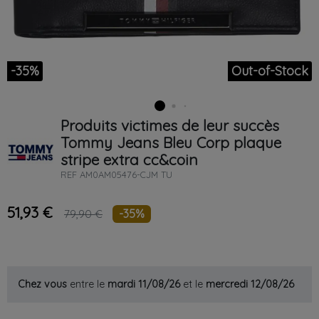
-35%
Out-of-Stock
Produits victimes de leur succès
Tommy Jeans
Bleu
Corp plaque
stripe extra cc&coin
REF
AM0AM05476-CJM TU
51,93 €
-35%
79,90 €
Chez vous
entre le
mardi 11/08/26
et le
mercredi 12/08/26