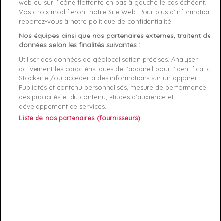
web ou sur l’icône flottante en bas à gauche le cas échéant.
Matière
Coton
Vos choix modifieront notre Site Web. Pour plus d’informations,
reportez-vous à notre politique de confidentialité.
Genre
Femme
Nos équipes ainsi que nos partenaires externes, traitent des
données selon les finalités suivantes :
Rayon
Vetement
Utiliser des données de géolocalisation précises. Analyser
Démarque
44 %
activement les caractéristiques de l’appareil pour l’identification.
Stocker et/ou accéder à des informations sur un appareil.
Publicités et contenu personnalisés, mesure de performance
Références spécifiques
des publicités et du contenu, études d’audience et
développement de services.
EAN-13
8719859621916
Liste de nos partenaires (fournisseurs)
ABONNEZ-VOUS
Exclusivités, offres et nouveautés !