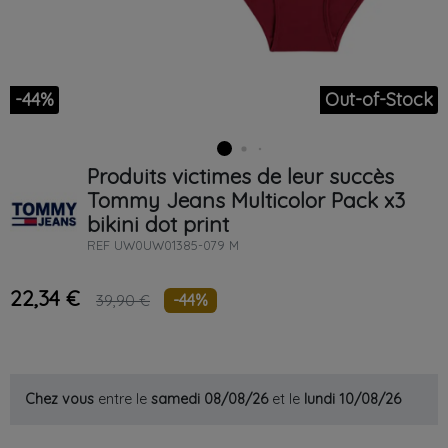
-44%
Out-of-Stock
Produits victimes de leur succès
Tommy Jeans
Multicolor
Pack x3
bikini dot print
REF
UW0UW01385-079 M
22,34 €
-44%
39,90 €
Chez vous
entre le
samedi 08/08/26
et le
lundi 10/08/26