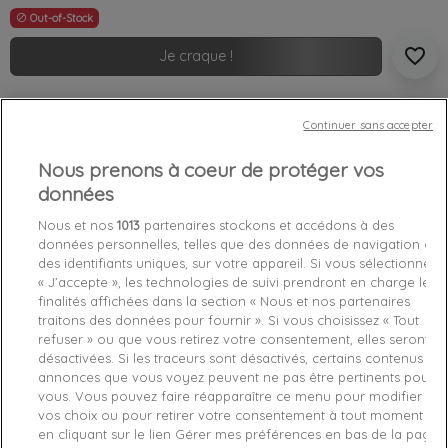
Out-of-Stock

favorite_border
Je craque !
Livraison gratuite *
Continuer sans accepter
Retours sous 100 jours
Produit certifié authentique
Nous prenons à coeur de protéger vos
données
Caractéristiques produit
Nous et nos
1013
partenaires stockons et accédons à des
données personnelles, telles que des données de navigation ou
des identifiants uniques, sur votre appareil. Si vous sélectionnez
Détails du produit
Fabriquant
« J’accepte », les technologies de suivi prendront en charge les
finalités affichées dans la section « Nous et nos partenaires
traitons des données pour fournir ». Si vous choisissez « Tout
Référence
UW0UW01385-079 M
refuser » ou que vous retirez votre consentement, elles seront
désactivées. Si les traceurs sont désactivés, certains contenus et
Fiche technique
annonces que vous voyez peuvent ne pas être pertinents pour
vous. Vous pouvez faire réapparaître ce menu pour modifier
vos choix ou pour retirer votre consentement à tout moment
Couleur
Multicolor
en cliquant sur le lien Gérer mes préférences en bas de la page