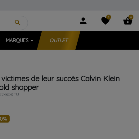
0
0
person
favorite
shopping_basket
search
MARQUES
OUTLET
 victimes de leur succès
Calvin Klein
old shopper
22-BDS TU
30%