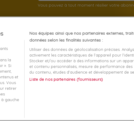
Vous pouvez à tout moment résilier votre abon
es
Nos équipes ainsi que nos partenaires externes, trai
client
À propos
données selon les finalités suivantes :
iants
Utiliser des données de géolocalisation précises. Analy
Mentions légales
activement les caractéristiques de l’appareil pour l’identi
ans la
t remboursement
Conditions générales de v
Stocker et/ou accéder à des informations sur un apparei
r ». Si
et contenu personnalisés, mesure de performance des p
écurisé
Qui sommes nous?
tement,
du contenu, études d’audience et développement de se
contenus et
Liste de nos partenaires (fournisseurs)
-nous
Informatique et liberté
us. Vous
r retirer
 ma commande
Plan du site
mes
s à gauche