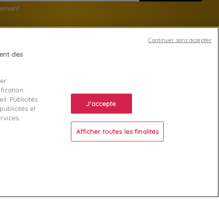
nement.
Continuer sans accepter
tent des
Votre compte
ser
Suivi de commande
fication.
ente
Connexion
l. Publicités
J'accepte
ublicités et
Créez votre compte
rvices.
Afficher toutes les finalités