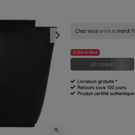
keyboard_arrow_right
Chez vous
entre le
mardi 1
Suivant
Out-of-Stock

Je craque !
Livraison gratuite *
Retours sous 100 jours
Produit certifié authentique
zoom_in