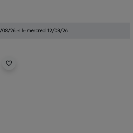
1/08/26
et le
mercredi 12/08/26
favorite_border