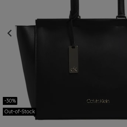
keyboard_arrow_left
Précédent
-30%
Out-of-Stock