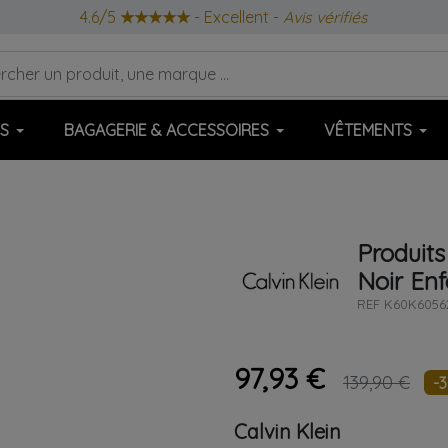
4.6/5
★★★★★
- Excellent -
Avis vérifiés
S
BAGAGERIE & ACCESSOIRES
VÊTEMENTS
Produits
Noir
Enf
REF
K60K6056
97,93 €
139,90 €
-
Calvin Klein