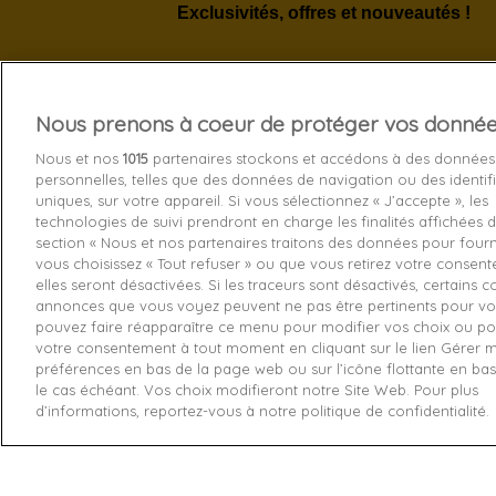
Exclusivités, offres et nouveautés !
Nous prenons à coeur de protéger vos donné
Services 
Nous et nos
1015
partenaires stockons et accédons à des données
personnelles, telles que des données de navigation ou des identif
Livraison
uniques, sur votre appareil. Si vous sélectionnez « J’accepte », les
technologies de suivi prendront en charge les finalités affichées d
Echange e
section « Nous et nos partenaires traitons des données pour fourni
Paiement s
vous choisissez « Tout refuser » ou que vous retirez votre consen
elles seront désactivées. Si les traceurs sont désactivés, certains 
Contactez
annonces que vous voyez peuvent ne pas être pertinents pour vo
pouvez faire réapparaître ce menu pour modifier vos choix ou pou
Retourner
votre consentement à tout moment en cliquant sur le lien Gérer 
préférences en bas de la page web ou sur l’icône flottante en ba
le cas échéant. Vos choix modifieront notre Site Web. Pour plus
d’informations, reportez-vous à notre politique de confidentialité.