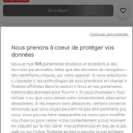
favorite_border
Je craque !
Livraison gratuite *
Retours sous 100 jours
Continuer sans accepter
Produit certifié authentique
Nous prenons à coeur de protéger vos
données
Caractéristiques produit
Nous et nos
1013
partenaires stockons et accédons à des
données personnelles, telles que des données de navigation ou
des identifiants uniques, sur votre appareil. Si vous sélectionnez
Détails du produit
Fabriquant
« J’accepte », les technologies de suivi prendront en charge les
finalités affichées dans la section « Nous et nos partenaires
Référence
K50K504818-BDS TU
traitons des données pour fournir ». Si vous choisissez « Tout
refuser » ou que vous retirez votre consentement, elles seront
désactivées. Si les traceurs sont désactivés, certains contenus et
Fiche technique
annonces que vous voyez peuvent ne pas être pertinents pour
vous. Vous pouvez faire réapparaître ce menu pour modifier
Couleur
Noir
vos choix ou pour retirer votre consentement à tout moment
en cliquant sur le lien Gérer mes préférences en bas de la page
Matière
Synthétique
web ou sur l’icône flottante en bas à gauche le cas échéant.