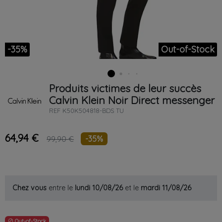
-35%
Out-of-Stock
Produits victimes de leur succès
Calvin Klein
Noir
Direct messenger
REF
K50K504818-BDS TU
64,94 €
-35%
99,90 €
Chez vous
entre le
lundi 10/08/26
et le
mardi 11/08/26
Out-of-Stock
