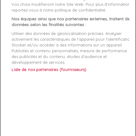
Vos choix modifieront notre Site Web. Pour plus d’informations,
Genre
Homme
reportez-vous à notre politique de confidentialité.
Nos équipes ainsi que nos partenaires externes, traitent des
Rayon
Bagagerie
données selon les finalités suivantes :
Utiliser des données de géolocalisation précises. Analyser
Démarque
35 %
activement les caractéristiques de l’appareil pour l’identification.
Stocker et/ou accéder à des informations sur un appareil.
Publicités et contenu personnalisés, mesure de performance
Références spécifiques
des publicités et du contenu, études d’audience et
développement de services.
EAN-13
8719851719482
Liste de nos partenaires (fournisseurs)
ABONNEZ-VOUS
Exclusivités, offres et nouveautés !