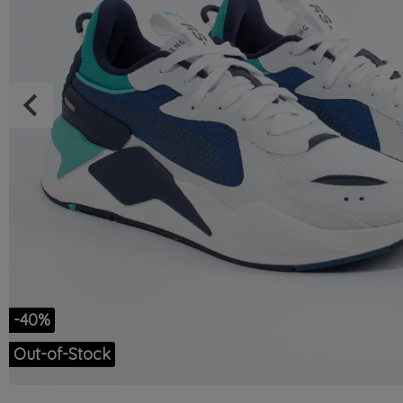
keyboard_arrow_left
Précédent
-40%
Out-of-Stock