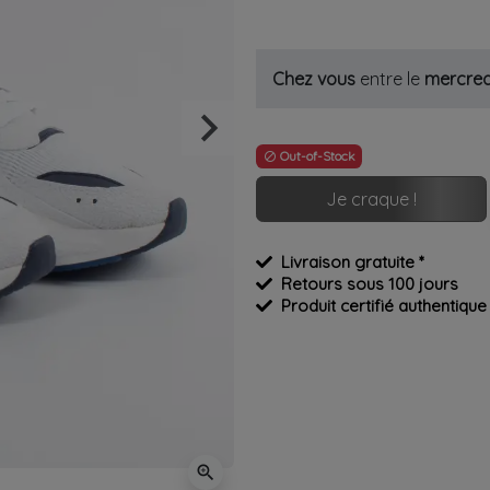
Chez vous
entre le
mercred
keyboard_arrow_right
Suivant
Out-of-Stock

Je craque !
Livraison gratuite *
Retours sous 100 jours
Produit certifié authentique
zoom_in