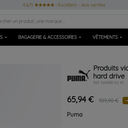
4.6/5
★★★★★
- Excellent -
Avis vérifiés
S
BAGAGERIE & ACCESSOIRES
VÊTEMENTS
Produits vi
hard drive
REF
369818-02 43
65,94 €
109,90 €
-
Puma