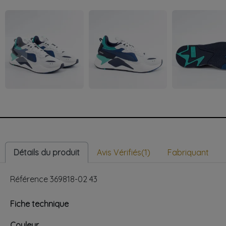
keyboard_arrow_left
Précédent
Détails du produit
Avis Vérifiés(1)
Fabriquant
Référence
369818-02 43
Fiche technique
Couleur