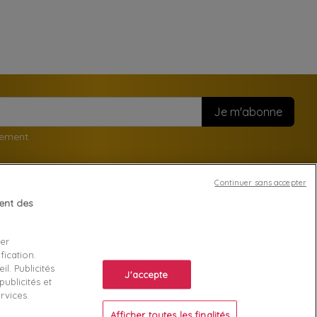
nement.
Continuer sans accepter
tent des
Votre compte
ser
Suivi de commande
fication.
ente
Connexion
l. Publicités
J'accepte
ublicités et
Créez votre compte
rvices.
Afficher toutes les finalités