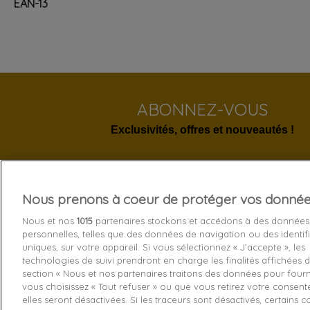
EAN-13
ABONNEZ-VOUS
Exclusivités, offres et nouveautés !
Nous prenons à coeur de protéger vos donné
Services 
Nous et nos
1015
partenaires stockons et accédons à des données
personnelles, telles que des données de navigation ou des identif
Livraison
uniques, sur votre appareil. Si vous sélectionnez « J’accepte », les
technologies de suivi prendront en charge les finalités affichées d
Echange e
section « Nous et nos partenaires traitons des données pour fourni
Paiement s
vous choisissez « Tout refuser » ou que vous retirez votre consen
elles seront désactivées. Si les traceurs sont désactivés, certains 