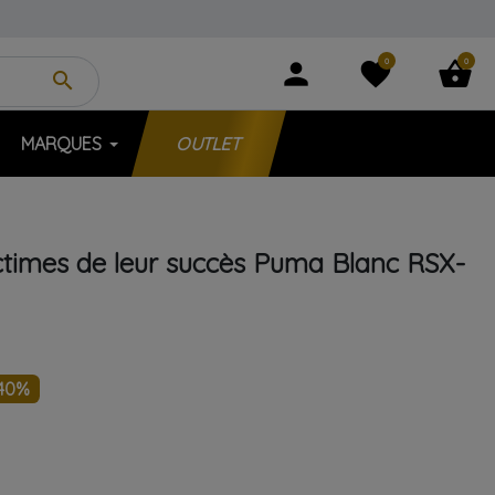
0
0
person
favorite
shopping_basket
search
MARQUES
OUTLET
ctimes de leur succès
Puma
Blanc
RSX-
40%