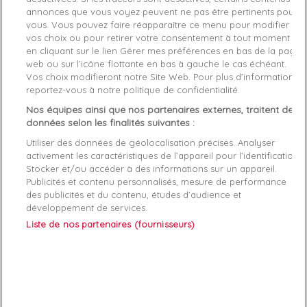
annonces que vous voyez peuvent ne pas être pertinents pour
vous. Vous pouvez faire réapparaître ce menu pour modifier
Style
Basket basse
vos choix ou pour retirer votre consentement à tout moment
en cliquant sur le lien Gérer mes préférences en bas de la page
Conseil Taille
Prenez votre taille habituelle
web ou sur l’icône flottante en bas à gauche le cas échéant.
Vos choix modifieront notre Site Web. Pour plus d’informations,
Genre
Fille
reportez-vous à notre politique de confidentialité.
Nos équipes ainsi que nos partenaires externes, traitent des
Fermeture
Lacets Elastiques
données selon les finalités suivantes :
Rayon
Chaussure
Utiliser des données de géolocalisation précises. Analyser
activement les caractéristiques de l’appareil pour l’identification.
Démarque
25 %
Stocker et/ou accéder à des informations sur un appareil.
Publicités et contenu personnalisés, mesure de performance
des publicités et du contenu, études d’audience et
Semelle
Textile
développement de services.
intérieure
Liste de nos partenaires (fournisseurs)
Références spécifiques
EAN-13
4061616298348