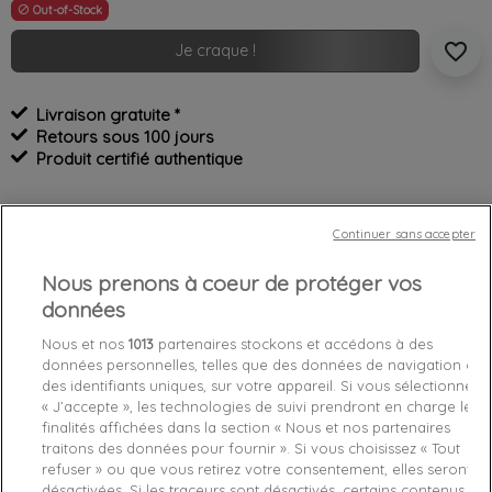
Out-of-Stock

favorite_border
Je craque !
Livraison gratuite *
Retours sous 100 jours
Produit certifié authentique
Caractéristiques produit
Continuer sans accepter
Nous prenons à coeur de protéger vos
Détails du produit
Fabriquant
données
Nous et nos
1013
partenaires stockons et accédons à des
Référence
EE6479 24
données personnelles, telles que des données de navigation ou
des identifiants uniques, sur votre appareil. Si vous sélectionnez
Fiche technique
« J’accepte », les technologies de suivi prendront en charge les
finalités affichées dans la section « Nous et nos partenaires
Couleur
Blanc
traitons des données pour fournir ». Si vous choisissez « Tout
refuser » ou que vous retirez votre consentement, elles seront
désactivées. Si les traceurs sont désactivés, certains contenus et
Matière
cuir