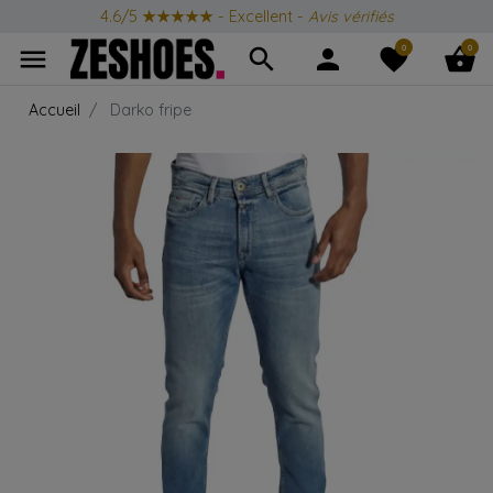
4.6/5
★★★★★
- Excellent -
Avis vérifiés
0
0
menu
search
person
favorite
shopping_basket
Accueil
Darko fripe