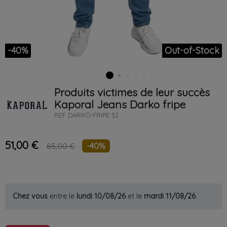
-40%
Out-of-Stock
Produits victimes de leur succès
Kaporal
Jeans
Darko fripe
REF
DARKO-FRIPE 32
51,00 €
-40%
85,00 €
Chez vous
entre le
lundi 10/08/26
et le
mardi 11/08/26