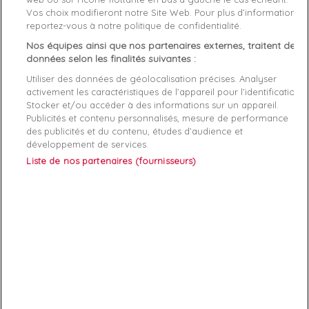
Vos choix modifieront notre Site Web. Pour plus d’informations,
reportez-vous à notre politique de confidentialité.
Genre
Homme
Nos équipes ainsi que nos partenaires externes, traitent des
Rayon
Vetement
données selon les finalités suivantes :
Utiliser des données de géolocalisation précises. Analyser
Démarque
40 %
activement les caractéristiques de l’appareil pour l’identification.
Stocker et/ou accéder à des informations sur un appareil.
Publicités et contenu personnalisés, mesure de performance
Références spécifiques
des publicités et du contenu, études d’audience et
développement de services.
EAN-13
3606745754832
Liste de nos partenaires (fournisseurs)
ABONNEZ-VOUS
Exclusivités, offres et nouveautés !