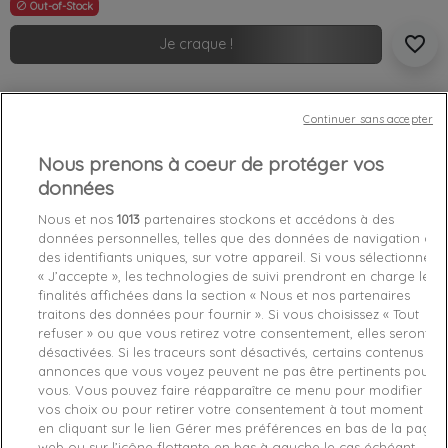
Out-of-Stock

favorite_border
Je craque !
Livraison gratuite *
Continuer sans accepter
Retours sous 100 jours
Produit certifié authentique
Nous prenons à coeur de protéger vos
données
Caractéristiques produit
Nous et nos
1013
partenaires stockons et accédons à des
données personnelles, telles que des données de navigation ou
des identifiants uniques, sur votre appareil. Si vous sélectionnez
Détails du produit
Fabriquant
« J’accepte », les technologies de suivi prendront en charge les
finalités affichées dans la section « Nous et nos partenaires
traitons des données pour fournir ». Si vous choisissez « Tout
Référence
DARKO-FRIPE 32
refuser » ou que vous retirez votre consentement, elles seront
désactivées. Si les traceurs sont désactivés, certains contenus et
Fiche technique
annonces que vous voyez peuvent ne pas être pertinents pour
vous. Vous pouvez faire réapparaître ce menu pour modifier
Couleur
Jeans
vos choix ou pour retirer votre consentement à tout moment
en cliquant sur le lien Gérer mes préférences en bas de la page
Matière
Jean
web ou sur l’icône flottante en bas à gauche le cas échéant.