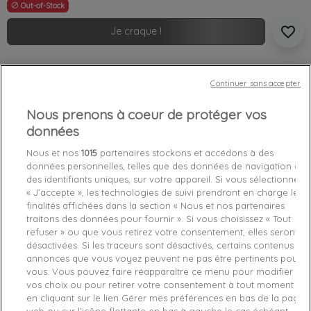
Out-of-Stock

favorite_border
Je craque !
Livraison gratuite *
Continuer sans accepter
Retours sous 100 jours
Produit certifié authentique
Nous prenons à coeur de protéger vos
données
Caractéristiques produit
Nous et nos
1015
partenaires stockons et accédons à des
données personnelles, telles que des données de navigation ou
des identifiants uniques, sur votre appareil. Si vous sélectionnez
Détails du produit
Fabriquant
« J’accepte », les technologies de suivi prendront en charge les
finalités affichées dans la section « Nous et nos partenaires
traitons des données pour fournir ». Si vous choisissez « Tout
Référence
W0GI77-F49Z S
refuser » ou que vous retirez votre consentement, elles seront
désactivées. Si les traceurs sont désactivés, certains contenus et
Fiche technique
annonces que vous voyez peuvent ne pas être pertinents pour
vous. Vous pouvez faire réapparaître ce menu pour modifier
Couleur
Rose
vos choix ou pour retirer votre consentement à tout moment
en cliquant sur le lien Gérer mes préférences en bas de la page
Matière
Coton