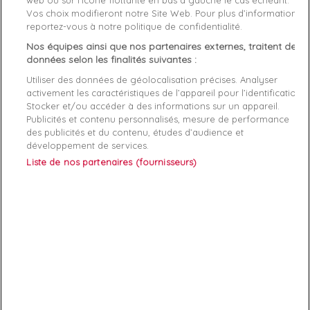
web ou sur l’icône flottante en bas à gauche le cas échéant.
Vos choix modifieront notre Site Web. Pour plus d’informations,
reportez-vous à notre politique de confidentialité.
Genre
Femme
Nos équipes ainsi que nos partenaires externes, traitent des
Rayon
Vetement
données selon les finalités suivantes :
Utiliser des données de géolocalisation précises. Analyser
Démarque
35 %
activement les caractéristiques de l’appareil pour l’identification.
Stocker et/ou accéder à des informations sur un appareil.
Publicités et contenu personnalisés, mesure de performance
Références spécifiques
des publicités et du contenu, études d’audience et
développement de services.
EAN-13
7618584425619
Liste de nos partenaires (fournisseurs)
ABONNEZ-VOUS
Exclusivités, offres et nouveautés !