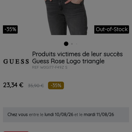
-35%
Out-of-Stock
Produits victimes de leur succès
Guess
Rose
Logo triangle
REF
W0GI77-F49Z S
23,34 €
-35%
35,90 €
Chez vous
entre le
lundi 10/08/26
et le
mardi 11/08/26