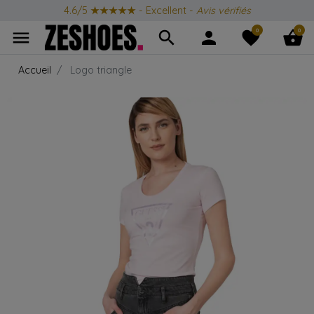
4.6/5
★★★★★
- Excellent -
Avis vérifiés
0
0
menu
search
person
favorite
shopping_basket
Accueil
Logo triangle