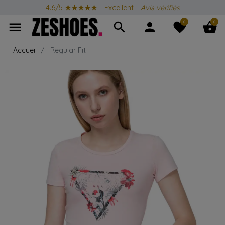
4.6/5
★★★★★
- Excellent -
Avis vérifiés
0
0
menu
search
person
favorite
shopping_basket
Accueil
Regular Fit