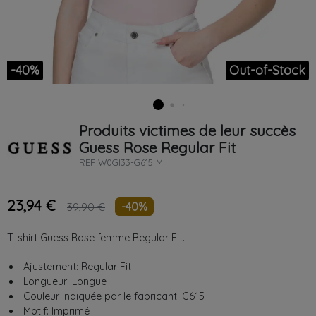
-40%
Out-of-Stock
Produits victimes de leur succès
Guess
Rose
Regular Fit
REF
W0GI33-G615 M
23,94 €
-40%
39,90 €
T-shirt Guess Rose femme Regular Fit.
Ajustement: Regular Fit
Longueur: Longue
Couleur indiquée par le fabricant: G615
Motif: Imprimé