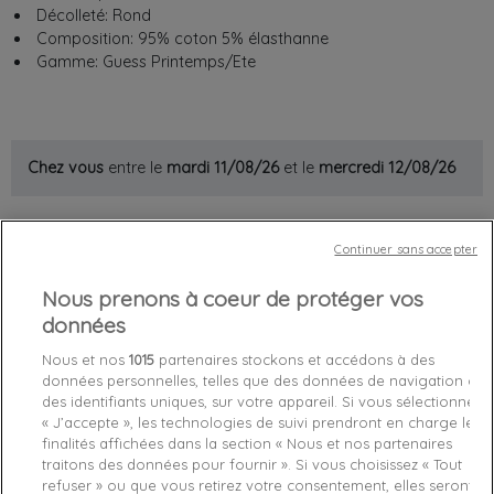
Décolleté: Rond
Composition: 95% coton 5% élasthanne
Gamme: Guess Printemps/Ete
Chez vous
entre le
mardi 11/08/26
et le
mercredi 12/08/26
Out-of-Stock

Continuer sans accepter
favorite_border
Je craque !
Nous prenons à coeur de protéger vos
données
Livraison gratuite *
Nous et nos
1015
partenaires stockons et accédons à des
Retours sous 100 jours
données personnelles, telles que des données de navigation ou
Produit certifié authentique
des identifiants uniques, sur votre appareil. Si vous sélectionnez
« J’accepte », les technologies de suivi prendront en charge les
finalités affichées dans la section « Nous et nos partenaires
Caractéristiques produit
traitons des données pour fournir ». Si vous choisissez « Tout
refuser » ou que vous retirez votre consentement, elles seront