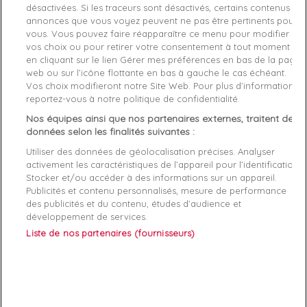
désactivées. Si les traceurs sont désactivés, certains contenus et
annonces que vous voyez peuvent ne pas être pertinents pour
Détails du produit
Fabriquant
vous. Vous pouvez faire réapparaître ce menu pour modifier
vos choix ou pour retirer votre consentement à tout moment
Référence
W0GI33-G615 M
en cliquant sur le lien Gérer mes préférences en bas de la page
web ou sur l’icône flottante en bas à gauche le cas échéant.
Vos choix modifieront notre Site Web. Pour plus d’informations,
Fiche technique
reportez-vous à notre politique de confidentialité.
Couleur
Rose
Nos équipes ainsi que nos partenaires externes, traitent des
données selon les finalités suivantes :
Matière
Coton
Utiliser des données de géolocalisation précises. Analyser
activement les caractéristiques de l’appareil pour l’identification.
Genre
Femme
Stocker et/ou accéder à des informations sur un appareil.
Publicités et contenu personnalisés, mesure de performance
Rayon
Vetement
des publicités et du contenu, études d’audience et
développement de services.
Démarque
40 %
Liste de nos partenaires (fournisseurs)
Références spécifiques
EAN-13
7618584572979