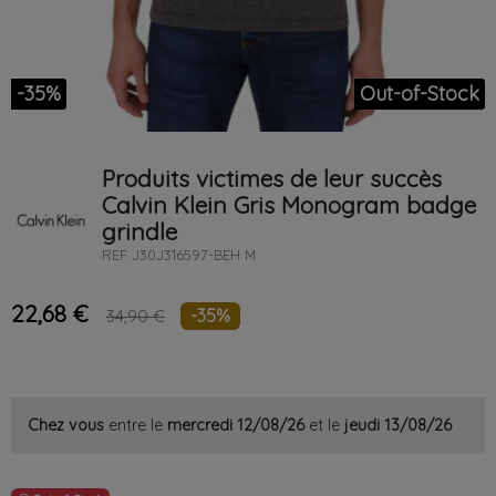
-35%
Out-of-Stock
Produits victimes de leur succès
Calvin Klein
Gris
Monogram badge
grindle
REF
J30J316597-BEH M
22,68 €
-35%
34,90 €
Chez vous
entre le
mercredi 12/08/26
et le
jeudi 13/08/26