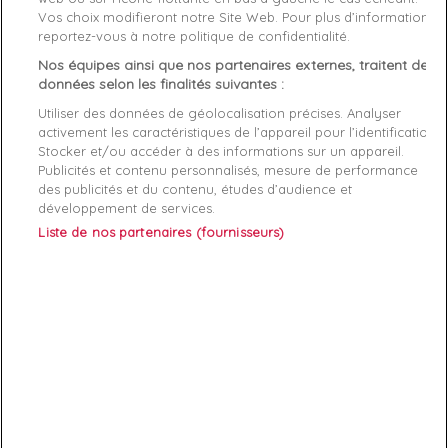
Vos choix modifieront notre Site Web. Pour plus d’informations,
Genre
Homme
reportez-vous à notre politique de confidentialité.
Nos équipes ainsi que nos partenaires externes, traitent des
Rayon
Vetement
données selon les finalités suivantes :
Utiliser des données de géolocalisation précises. Analyser
Démarque
35 %
activement les caractéristiques de l’appareil pour l’identification.
Stocker et/ou accéder à des informations sur un appareil.
Publicités et contenu personnalisés, mesure de performance
Références spécifiques
des publicités et du contenu, études d’audience et
développement de services.
EAN-13
8719853128947
Liste de nos partenaires (fournisseurs)
ABONNEZ-VOUS
Exclusivités, offres et nouveautés !