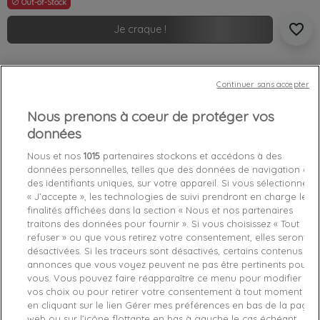
Out-of-Stock

favorite_border
Je craque !
Livraison gratuite *
Retours sous 100 jours
Continuer sans accepter
Produit certifié authentique
Nous prenons à coeur de protéger vos
données
Caractéristiques produit
Nous et nos
1015
partenaires stockons et accédons à des
données personnelles, telles que des données de navigation ou
des identifiants uniques, sur votre appareil. Si vous sélectionnez
Détails du produit
Fabriquant
« J’accepte », les technologies de suivi prendront en charge les
finalités affichées dans la section « Nous et nos partenaires
traitons des données pour fournir ». Si vous choisissez « Tout
Référence
J30J316597-BEH M
refuser » ou que vous retirez votre consentement, elles seront
désactivées. Si les traceurs sont désactivés, certains contenus et
Fiche technique
annonces que vous voyez peuvent ne pas être pertinents pour
vous. Vous pouvez faire réapparaître ce menu pour modifier
Couleur
Gris
vos choix ou pour retirer votre consentement à tout moment
en cliquant sur le lien Gérer mes préférences en bas de la page
Matière
Coton
web ou sur l’icône flottante en bas à gauche le cas échéant.