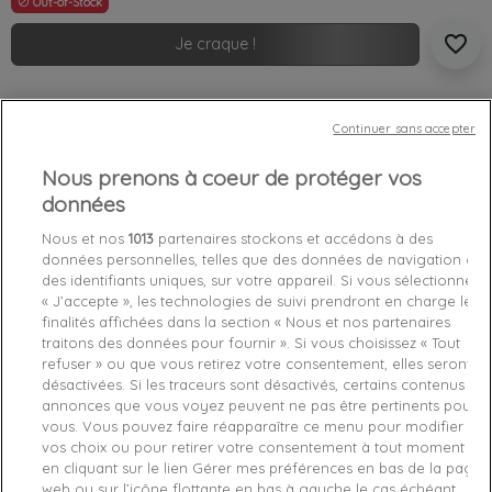
Out-of-Stock

favorite_border
Je craque !
Livraison gratuite *
Retours sous 100 jours
Continuer sans accepter
Produit certifié authentique
Nous prenons à coeur de protéger vos
données
Caractéristiques produit
Nous et nos
1013
partenaires stockons et accédons à des
données personnelles, telles que des données de navigation ou
des identifiants uniques, sur votre appareil. Si vous sélectionnez
Détails du produit
Fabriquant
« J’accepte », les technologies de suivi prendront en charge les
finalités affichées dans la section « Nous et nos partenaires
traitons des données pour fournir ». Si vous choisissez « Tout
Référence
38732-100 L
refuser » ou que vous retirez votre consentement, elles seront
désactivées. Si les traceurs sont désactivés, certains contenus et
Fiche technique
annonces que vous voyez peuvent ne pas être pertinents pour
vous. Vous pouvez faire réapparaître ce menu pour modifier
Couleur
Blanc
vos choix ou pour retirer votre consentement à tout moment
en cliquant sur le lien Gérer mes préférences en bas de la page
Matière
Coton
web ou sur l’icône flottante en bas à gauche le cas échéant.