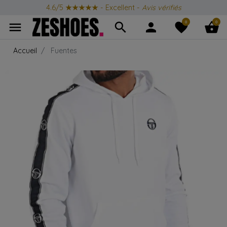
4.6/5
★★★★★
- Excellent -
Avis vérifiés
0
0
menu
search
person
favorite
shopping_basket
Accueil
Fuentes