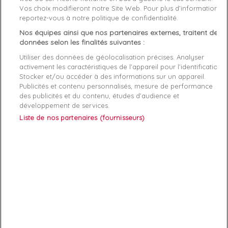
Vos choix modifieront notre Site Web. Pour plus d’informations,
Genre
Homme
reportez-vous à notre politique de confidentialité.
Nos équipes ainsi que nos partenaires externes, traitent des
Rayon
Vetement
données selon les finalités suivantes :
Utiliser des données de géolocalisation précises. Analyser
Démarque
35 %
activement les caractéristiques de l’appareil pour l’identification.
Stocker et/ou accéder à des informations sur un appareil.
Publicités et contenu personnalisés, mesure de performance
Références spécifiques
des publicités et du contenu, études d’audience et
développement de services.
EAN-13
3663854652848
Liste de nos partenaires (fournisseurs)
ABONNEZ-VOUS
Exclusivités, offres et nouveautés !