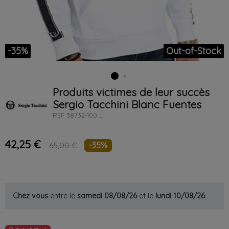
-35%
Out-of-Stock
Produits victimes de leur succès
Sergio Tacchini
Blanc
Fuentes
REF
38732-100 L
42,25 €
-35%
65,00 €
Chez vous
entre le
samedi 08/08/26
et le
lundi 10/08/26