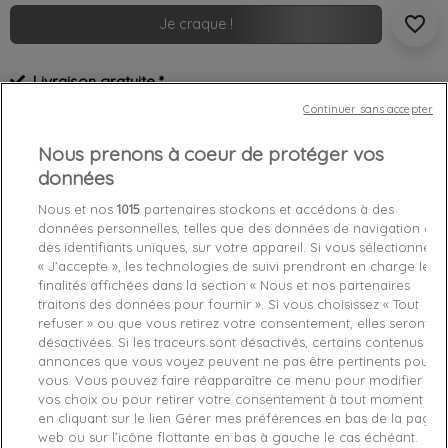
favorite_border
Je craque !
Livraison gratuite *
Retours sous 100 jours
Continuer sans accepter
Produit certifié authentique
Nous prenons à coeur de protéger vos
données
Caractéristiques produit
Nous et nos
1015
partenaires stockons et accédons à des
données personnelles, telles que des données de navigation ou
des identifiants uniques, sur votre appareil. Si vous sélectionnez
Détails du produit
Fabriquant
« J’accepte », les technologies de suivi prendront en charge les
finalités affichées dans la section « Nous et nos partenaires
Référence
HMDANLP0326-BLA TU
traitons des données pour fournir ». Si vous choisissez « Tout
refuser » ou que vous retirez votre consentement, elles seront
désactivées. Si les traceurs sont désactivés, certains contenus et
Fiche technique
annonces que vous voyez peuvent ne pas être pertinents pour
vous. Vous pouvez faire réapparaître ce menu pour modifier
Couleur
Noir
vos choix ou pour retirer votre consentement à tout moment
en cliquant sur le lien Gérer mes préférences en bas de la page
Matière
Synthétique
web ou sur l’icône flottante en bas à gauche le cas échéant.