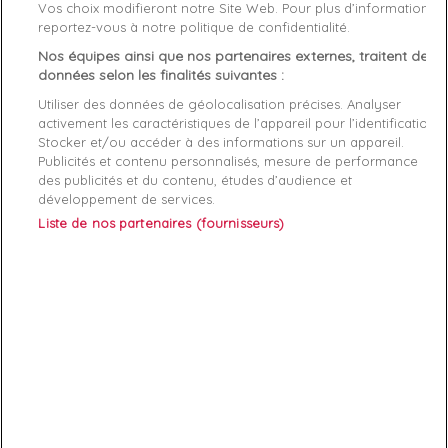
Vos choix modifieront notre Site Web. Pour plus d’informations,
Genre
Homme
reportez-vous à notre politique de confidentialité.
Nos équipes ainsi que nos partenaires externes, traitent des
Rayon
Bagagerie
données selon les finalités suivantes :
Démarque
40 %
Utiliser des données de géolocalisation précises. Analyser
activement les caractéristiques de l’appareil pour l’identification.
Stocker et/ou accéder à des informations sur un appareil.
Références spécifiques
Publicités et contenu personnalisés, mesure de performance
des publicités et du contenu, études d’audience et
EAN-13
7618584860571
développement de services.
Liste de nos partenaires (fournisseurs)
ABONNEZ-VOUS
Exclusivités, offres et nouveautés !
Vous pouvez à tout moment résilier votre abonnement.