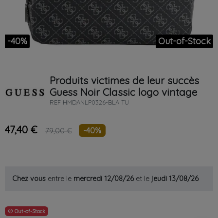
-40%
Out-of-Stock
Produits victimes de leur succès
Guess
Noir
Classic logo vintage
REF
HMDANLP0326-BLA TU
47,40 €
-40%
79,00 €
Chez vous
entre le
mercredi 12/08/26
et le
jeudi 13/08/26
Out-of-Stock
