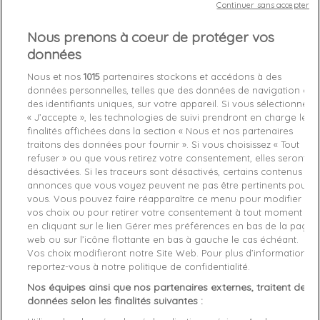
Continuer sans accepter
Nous prenons à coeur de protéger vos
Chez vous
entre le
mardi 11/08/26
et le
mercredi 12/08/26
données
Nous et nos
1015
partenaires stockons et accédons à des
données personnelles, telles que des données de navigation ou
Out-of-Stock

des identifiants uniques, sur votre appareil. Si vous sélectionnez
« J’accepte », les technologies de suivi prendront en charge les
favorite_border
Je craque !
finalités affichées dans la section « Nous et nos partenaires
traitons des données pour fournir ». Si vous choisissez « Tout
refuser » ou que vous retirez votre consentement, elles seront
Livraison gratuite *
désactivées. Si les traceurs sont désactivés, certains contenus et
Retours sous 100 jours
annonces que vous voyez peuvent ne pas être pertinents pour
Produit certifié authentique
vous. Vous pouvez faire réapparaître ce menu pour modifier
vos choix ou pour retirer votre consentement à tout moment
en cliquant sur le lien Gérer mes préférences en bas de la page
Caractéristiques produit
web ou sur l’icône flottante en bas à gauche le cas échéant.
Vos choix modifieront notre Site Web. Pour plus d’informations,
reportez-vous à notre politique de confidentialité.
Description
Détails du produit
Fabriquant
Nos équipes ainsi que nos partenaires externes, traitent des
données selon les finalités suivantes :