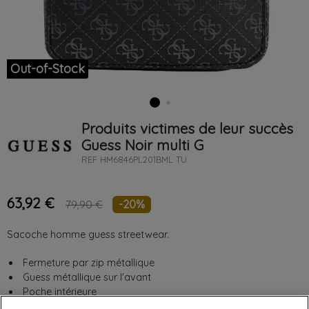
Out-of-Stock
Produits victimes de leur succès
Guess
Noir
multi G
REF
HM6846PL201BML TU
63,92 €
-20%
79,90 €
Sacoche homme guess streetwear.
Fermeture par zip métallique
Guess métallique sur l'avant
Poche intérieure