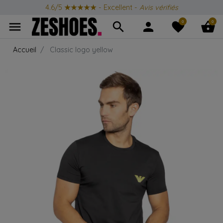
4.6/5
★★★★★
- Excellent -
Avis vérifiés
0
0
menu
search
person
favorite
shopping_basket
Accueil
Classic logo yellow