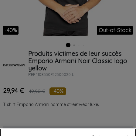
-40%
Out-of-Stock
Produits victimes de leur succès
Emporio Armani
Noir
Classic logo
yellow
REF
1108530P52500020 L
29,94 €
-40%
49,90 €
T shirt Emporio Armani homme streetwear luxe.
Chez vous
entre le
mardi 11/08/26
et le
mercredi 12/08/26