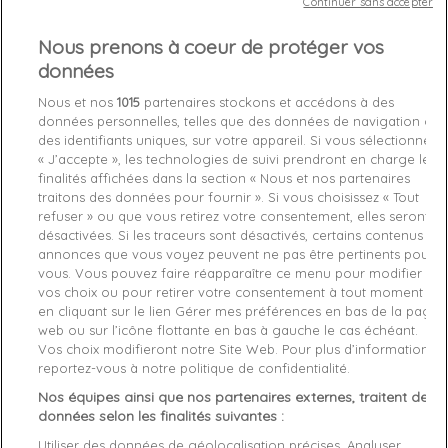
Continuer sans accepter
Nous prenons à coeur de protéger vos
Out-of-Stock

données
favorite_border
Je craque !
Nous et nos
1015
partenaires stockons et accédons à des
données personnelles, telles que des données de navigation ou
des identifiants uniques, sur votre appareil. Si vous sélectionnez
Livraison gratuite *
« J’accepte », les technologies de suivi prendront en charge les
Retours sous 100 jours
finalités affichées dans la section « Nous et nos partenaires
Produit certifié authentique
traitons des données pour fournir ». Si vous choisissez « Tout
refuser » ou que vous retirez votre consentement, elles seront
désactivées. Si les traceurs sont désactivés, certains contenus et
Caractéristiques produit
annonces que vous voyez peuvent ne pas être pertinents pour
vous. Vous pouvez faire réapparaître ce menu pour modifier
vos choix ou pour retirer votre consentement à tout moment
en cliquant sur le lien Gérer mes préférences en bas de la page
Description
Détails du produit
Fabriquant
web ou sur l’icône flottante en bas à gauche le cas échéant.
Vos choix modifieront notre Site Web. Pour plus d’informations,
reportez-vous à notre politique de confidentialité.
Article: PARTNER: CREATION ref 1108530P52500020

Reference: 1108530P52500020

Nos équipes ainsi que nos partenaires externes, traitent des
données selon les finalités suivantes :
Product category: 

Utiliser des données de géolocalisation précises. Analyser