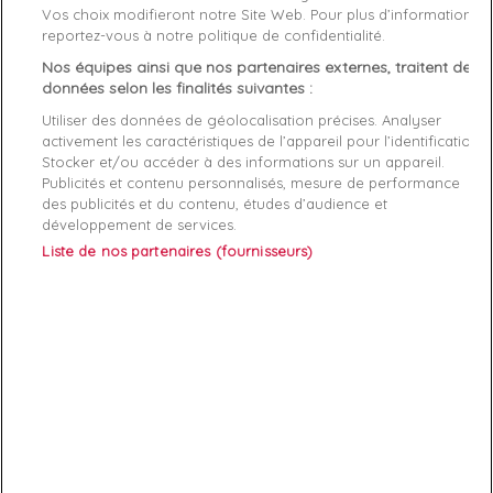
Vos choix modifieront notre Site Web. Pour plus d’informations,
Genre
Homme
reportez-vous à notre politique de confidentialité.
Nos équipes ainsi que nos partenaires externes, traitent des
Rayon
Vetement
données selon les finalités suivantes :
Démarque
30 %
Utiliser des données de géolocalisation précises. Analyser
activement les caractéristiques de l’appareil pour l’identification.
Stocker et/ou accéder à des informations sur un appareil.
Publicités et contenu personnalisés, mesure de performance
Références spécifiques
des publicités et du contenu, études d’audience et
développement de services.
EAN-13
7618584015629
Liste de nos partenaires (fournisseurs)
ABONNEZ-VOUS
Exclusivités, offres et nouveautés !
Vous pouvez à tout moment résilier votre abonnement.