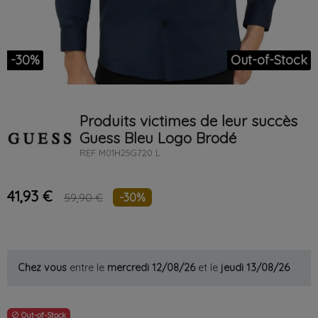
-30%
Out-of-Stock
Produits victimes de leur succès
Guess
Bleu
Logo Brodé
REF
M01H25G720 L
41,93 €
-30%
59,90 €
Chez vous
entre le
mercredi 12/08/26
et le
jeudi 13/08/26
Out-of-Stock
