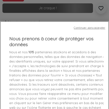
favorite_border
Je craque !
Livraison gratuite *
Retours sous 100 jours
Continuer sans accepter
Produit certifié authentique
Nous prenons à coeur de protéger vos
données
Caractéristiques produit
Nous et nos
1015
partenaires stockons et accédons à des
données personnelles, telles que des données de navigation ou
des identifiants uniques, sur votre appareil. Si vous sélectionnez
Détails du produit
Fabriquant
« J’accepte », les technologies de suivi prendront en charge les
finalités affichées dans la section « Nous et nos partenaires
Référence
M01H25G720 L
traitons des données pour fournir ». Si vous choisissez « Tout
refuser » ou que vous retirez votre consentement, elles seront
désactivées. Si les traceurs sont désactivés, certains contenus et
Fiche technique
annonces que vous voyez peuvent ne pas être pertinents pour
vous. Vous pouvez faire réapparaître ce menu pour modifier
Couleur
Bleu
vos choix ou pour retirer votre consentement à tout moment
en cliquant sur le lien Gérer mes préférences en bas de la page
Matière
Coton
web ou sur l’icône flottante en bas à gauche le cas échéant.