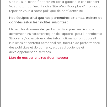
web ou sur l’icône flottante en bas à gauche le cas échéant.
Vos choix modifieront notre Site Web. Pour plus d’informations,
Genre
Garçon
reportez-vous à notre politique de confidentialité.
Nos équipes ainsi que nos partenaires externes, traitent des
Fermeture
Scratch
données selon les finalités suivantes :
Rayon
Chaussure
Utiliser des données de géolocalisation précises. Analyser
activement les caractéristiques de l’appareil pour l’identification.
Démarque
50 %
Stocker et/ou accéder à des informations sur un appareil.
Publicités et contenu personnalisés, mesure de performance
des publicités et du contenu, études d’audience et
Semelle
Synthétique
développement de services.
intérieure
Liste de nos partenaires (fournisseurs)
ABONNEZ-VOUS
Exclusivités, offres et nouveautés !