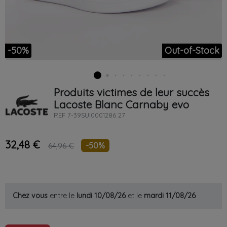
-50%
Out-of-Stock
Produits victimes de leur succès
Lacoste
Blanc
Carnaby evo
REF
7-39SUI0001286 27
32,48 €
-50%
64,96 €
Chez vous
entre le
lundi 10/08/26
et le
mardi 11/08/26