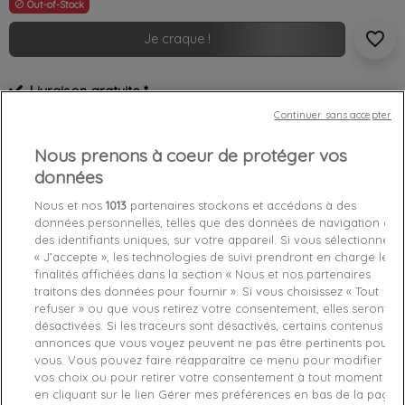
Out-of-Stock

favorite_border
Je craque !
Livraison gratuite *
Retours sous 100 jours
Continuer sans accepter
Produit certifié authentique
Nous prenons à coeur de protéger vos
données
Caractéristiques produit
Nous et nos
1013
partenaires stockons et accédons à des
données personnelles, telles que des données de navigation ou
des identifiants uniques, sur votre appareil. Si vous sélectionnez
Détails du produit
Fabriquant
« J’accepte », les technologies de suivi prendront en charge les
finalités affichées dans la section « Nous et nos partenaires
Référence
7-39SUI0001286 27
traitons des données pour fournir ». Si vous choisissez « Tout
refuser » ou que vous retirez votre consentement, elles seront
désactivées. Si les traceurs sont désactivés, certains contenus et
Fiche technique
annonces que vous voyez peuvent ne pas être pertinents pour
vous. Vous pouvez faire réapparaître ce menu pour modifier
Couleur
Blanc
vos choix ou pour retirer votre consentement à tout moment
en cliquant sur le lien Gérer mes préférences en bas de la page
Matière
cuir