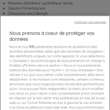
Materiau d'extérieur: synthétique, textile
Saisons ‎Printemps/ete
Chaussure asics ‎lifestyle
Fabricant ‎Asics
Continuer sans accepter
Nous prenons à coeur de protéger vos
données
Chez vous
entre le
mardi 11/08/26
et le
mercredi 12/08/26
Nous et nos
1015
partenaires stockons et accédons à des
données personnelles, telles que des données de navigation ou
des identifiants uniques, sur votre appareil. Si vous sélectionnez
Out-of-Stock

« J’accepte », les technologies de suivi prendront en charge les
finalités affichées dans la section « Nous et nos partenaires
favorite_border
Je craque !
traitons des données pour fournir ». Si vous choisissez « Tout
refuser » ou que vous retirez votre consentement, elles seront
désactivées. Si les traceurs sont désactivés, certains contenus et
Livraison gratuite *
annonces que vous voyez peuvent ne pas être pertinents pour
Retours sous 100 jours
vous. Vous pouvez faire réapparaître ce menu pour modifier
Produit certifié authentique
vos choix ou pour retirer votre consentement à tout moment
en cliquant sur le lien Gérer mes préférences en bas de la page
web ou sur l’icône flottante en bas à gauche le cas échéant.
Caractéristiques produit
Vos choix modifieront notre Site Web. Pour plus d’informations,