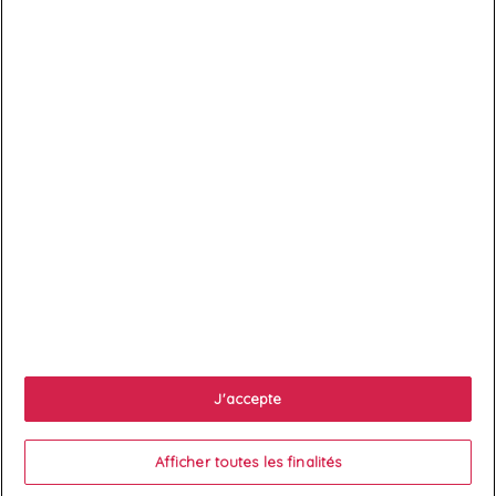

Services client

À propos
J'accepte

Votre compte
Afficher toutes les finalités