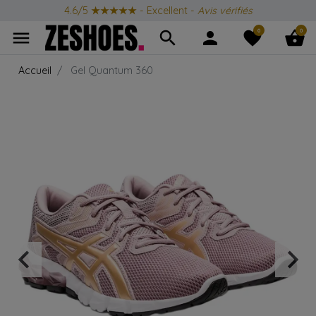
4.6/5
★★★★★
- Excellent -
Avis vérifiés
0
0
menu
search
person
favorite
shopping_basket
Accueil
Gel Quantum 360
keyboard_arrow_left
keyboard_arrow_right
Précédent
Suiv