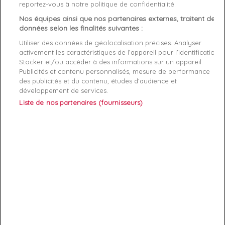
reportez-vous à notre politique de confidentialité.
Nos équipes ainsi que nos partenaires externes, traitent des
Description
Détails du produit
Fabriquant
données selon les finalités suivantes :
Utiliser des données de géolocalisation précises. Analyser
Article: Gel Quantum 360

activement les caractéristiques de l’appareil pour l’identification.
Reference: 1024A038-700

Stocker et/ou accéder à des informations sur un appareil.
Manufacture: Asics

Publicités et contenu personnalisés, mesure de performance
Product category: Chaussure running femme

des publicités et du contenu, études d’audience et
développement de services.
Liste de nos partenaires (fournisseurs)
ABONNEZ-VOUS
Exclusivités, offres et nouveautés !
Vous pouvez à tout moment résilier votre abonnement.