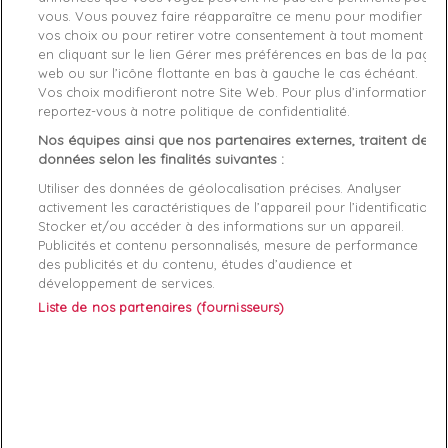
Matière
cuir
vous. Vous pouvez faire réapparaître ce menu pour modifier
vos choix ou pour retirer votre consentement à tout moment
Conseil Taille
Prenez votre taille habituelle
en cliquant sur le lien Gérer mes préférences en bas de la page
web ou sur l’icône flottante en bas à gauche le cas échéant.
Genre
Garçon
Vos choix modifieront notre Site Web. Pour plus d’informations,
reportez-vous à notre politique de confidentialité.
Fermeture
Lacets
Nos équipes ainsi que nos partenaires externes, traitent des
données selon les finalités suivantes :
Rayon
Chaussure
Utiliser des données de géolocalisation précises. Analyser
Démarque
50 %
activement les caractéristiques de l’appareil pour l’identification.
Stocker et/ou accéder à des informations sur un appareil.
Publicités et contenu personnalisés, mesure de performance
Semelle
Synthétique
des publicités et du contenu, études d’audience et
intérieure
développement de services.
Liste de nos partenaires (fournisseurs)
Références spécifiques
EAN-13
4061622827358