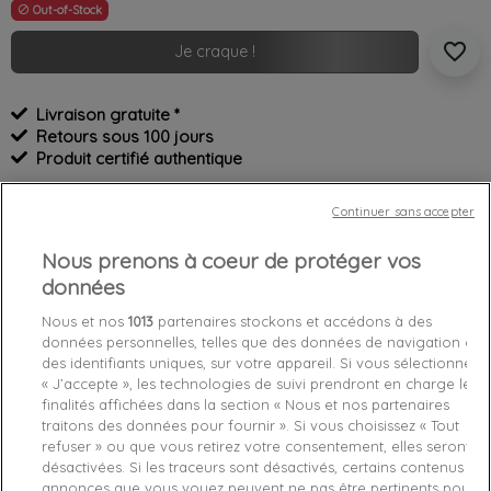
Out-of-Stock

favorite_border
Je craque !
Livraison gratuite *
Retours sous 100 jours
Produit certifié authentique
Continuer sans accepter
Caractéristiques produit
Nous prenons à coeur de protéger vos
données
Détails du produit
Fabriquant
Nous et nos
1013
partenaires stockons et accédons à des
données personnelles, telles que des données de navigation ou
Référence
EE7486 35
des identifiants uniques, sur votre appareil. Si vous sélectionnez
« J’accepte », les technologies de suivi prendront en charge les
Fiche technique
finalités affichées dans la section « Nous et nos partenaires
traitons des données pour fournir ». Si vous choisissez « Tout
Couleur
Noir
refuser » ou que vous retirez votre consentement, elles seront
désactivées. Si les traceurs sont désactivés, certains contenus et
annonces que vous voyez peuvent ne pas être pertinents pour