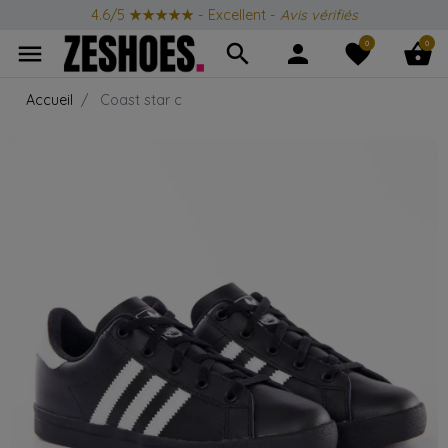
4.6/5
★★★★★
- Excellent -
Avis vérifiés
0
0
menu
search
person
favorite
shopping_basket
Accueil
Coast star c