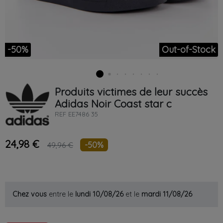
-50%
Out-of-Stock
Produits victimes de leur succès
Adidas
Noir
Coast star c
REF
EE7486 35
24,98 €
-50%
49,96 €
Chez vous
entre le
lundi 10/08/26
et le
mardi 11/08/26