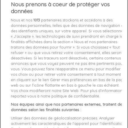
Nous prenons à coeur de protéger vos
favorite_border
données
Je craque !
Nous et nos
1013
partenaires stockons et accédons à des
données personnelles, telles que des données de navigation ou
Livraison gratuite *
des identifiants uniques, sur votre appareil. Si vous sélectionnez
Retours sous 100 jours
« J’accepte », les technologies de suivi prendront en charge les
Produit certifié authentique
finalités affichées dans la section « Nous et nos partenaires
traitons des données pour fournir ». Si vous choisissez « Tout
refuser » ou que vous retirez votre consentement, elles seront
Caractéristiques produit
désactivées. Si les traceurs sont désactivés, certains contenus et
annonces que vous voyez peuvent ne pas être pertinents pour
vous. Vous pouvez faire réapparaître ce menu pour modifier
vos choix ou pour retirer votre consentement à tout moment
Description
Détails du produit
Fabriquant
en cliquant sur le lien Gérer mes préférences en bas de la page
web ou sur l’icône flottante en bas à gauche le cas échéant.
Article: original

Vos choix modifieront notre Site Web. Pour plus d’informations,
Reference: HWVG71093110BLA

reportez-vous à notre politique de confidentialité.
Manufacture: Guess

Nos équipes ainsi que nos partenaires externes, traitent des
Product category: Sac à dos femme

données selon les finalités suivantes :
Utiliser des données de géolocalisation précises. Analyser
activement les caractéristiques de l’appareil pour l’identification.