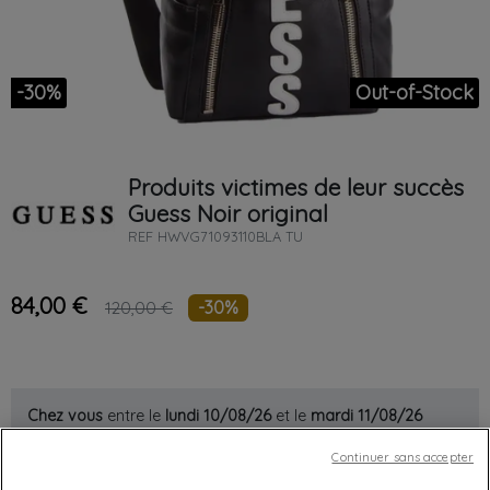
-30%
Out-of-Stock
Produits victimes de leur succès
Guess
Noir
original
REF
HWVG71093110BLA TU
84,00 €
-30%
120,00 €
Chez vous
entre le
lundi 10/08/26
et le
mardi 11/08/26
Continuer sans accepter
Out-of-Stock
