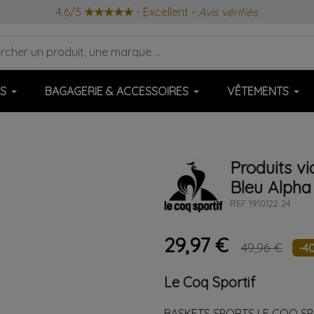
4.6/5
★★★★★
- Excellent -
Avis vérifiés
S
BAGAGERIE & ACCESSOIRES
VÊTEMENTS
Produits vi
Bleu
Alpha
REF
1910122 24
29,97 €
49,96 €
-4
Le Coq Sportif
BASKETS SPORTS LE COQ SPO