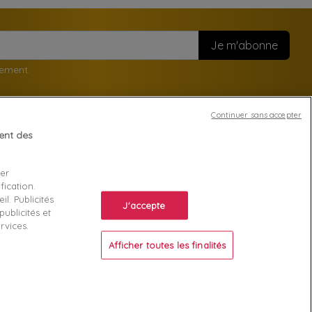
nement.
Continuer sans accepter
tent des
Votre compte
ser
Suivi de commande
fication.
ente
Connexion
l. Publicités
J'accepte
ublicités et
Créez votre compte
rvices.
Afficher toutes les finalités