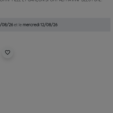
1/08/26
et le
mercredi 12/08/26
favorite_border