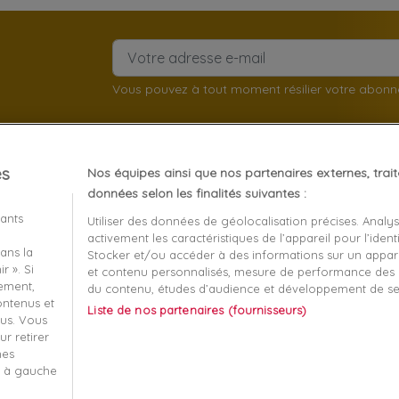
Vous pouvez à tout moment résilier votre abon
es
Nos équipes ainsi que nos partenaires externes, trai
client
À propos
données selon les finalités suivantes :
iants
Utiliser des données de géolocalisation précises. Analy
Mentions légales
activement les caractéristiques de l’appareil pour l’identi
ans la
t remboursement
Conditions générales de v
Stocker et/ou accéder à des informations sur un apparei
r ». Si
et contenu personnalisés, mesure de performance des p
écurisé
Qui sommes nous?
tement,
du contenu, études d’audience et développement de se
contenus et
Liste de nos partenaires (fournisseurs)
-nous
Informatique et liberté
us. Vous
r retirer
 ma commande
Plan du site
mes
s à gauche