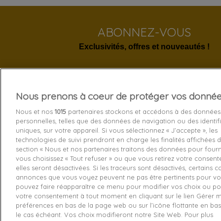
ABONNEZ-VOUS
Exclusivités, offres et nouveautés !
Nous prenons à coeur de protéger vos donné
Services 
Nous et nos
1015
partenaires stockons et accédons à des données
personnelles, telles que des données de navigation ou des identif
Livraison
uniques, sur votre appareil. Si vous sélectionnez « J’accepte », les
technologies de suivi prendront en charge les finalités affichées d
Echange e
section « Nous et nos partenaires traitons des données pour fourni
Paiement s
vous choisissez « Tout refuser » ou que vous retirez votre consen
elles seront désactivées. Si les traceurs sont désactivés, certains 
Contactez
annonces que vous voyez peuvent ne pas être pertinents pour vo
pouvez faire réapparaître ce menu pour modifier vos choix ou pou
Retourner
votre consentement à tout moment en cliquant sur le lien Gérer 
préférences en bas de la page web ou sur l’icône flottante en ba
le cas échéant. Vos choix modifieront notre Site Web. Pour plus