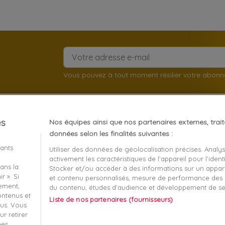
Vous pouvez à tout moment résilier votre abon
es
Nos équipes ainsi que nos partenaires externes, trai
client
À propos
données selon les finalités suivantes :
iants
Utiliser des données de géolocalisation précises. Analy
Mentions légales
activement les caractéristiques de l’appareil pour l’identi
ans la
t remboursement
Conditions générales de v
Stocker et/ou accéder à des informations sur un apparei
r ». Si
et contenu personnalisés, mesure de performance des p
écurisé
Qui sommes nous?
tement,
du contenu, études d’audience et développement de se
contenus et
Liste de nos partenaires (fournisseurs)
-nous
Informatique et liberté
us. Vous
r retirer
 ma commande
Plan du site
mes