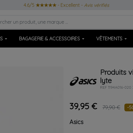
4.6/5
★★★★★
- Excellent -
Avis vérifiés
S
BAGAGERIE & ACCESSOIRES
VÊTEMENTS
Produits v
lyte
REF
1194A016-020 
39,95 €
79,90 €
-5
Asics