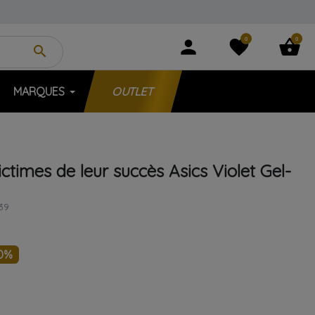
0
0
person
favorite
shopping_basket
search
MARQUES
OUTLET
ictimes de leur succès
Asics
Violet
Gel-
39
0%