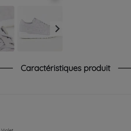
keyboard_arrow_right
Suivant
Caractéristiques produit
Violet