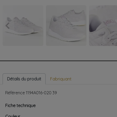
keyboard_arrow_left
Précédent
Détails du produit
Fabriquant
Référence
1194A016-020 39
Fiche technique
Couleur