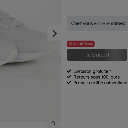
Chez vous
entre le
samedi
keyboard_arrow_right
Suivant
Out-of-Stock

Je craque !
Livraison gratuite *
Retours sous 100 jours
Produit certifié authentique
zoom_in