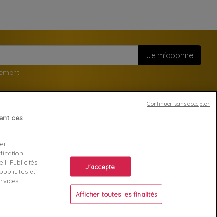
nement.
Continuer sans accepter
tent des
Votre compte
ser
Suivi de commande
fication.
ente
Connexion
l. Publicités
J'accepte
ublicités et
Créez votre compte
rvices.
Afficher toutes les finalités