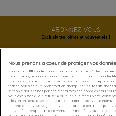
ABONNEZ-VOUS
Exclusivités, offres et nouveautés !
Nous prenons à coeur de protéger vos donné
Services 
Nous et nos
1013
partenaires stockons et accédons à des données
personnelles, telles que des données de navigation ou des identif
Livraison
uniques, sur votre appareil. Si vous sélectionnez « J’accepte », les
technologies de suivi prendront en charge les finalités affichées d
Echange e
section « Nous et nos partenaires traitons des données pour fourni
Paiement s
vous choisissez « Tout refuser » ou que vous retirez votre consen
elles seront désactivées. Si les traceurs sont désactivés, certains 
Contactez
annonces que vous voyez peuvent ne pas être pertinents pour vo
pouvez faire réapparaître ce menu pour modifier vos choix ou pou
Retourner
votre consentement à tout moment en cliquant sur le lien Gérer 