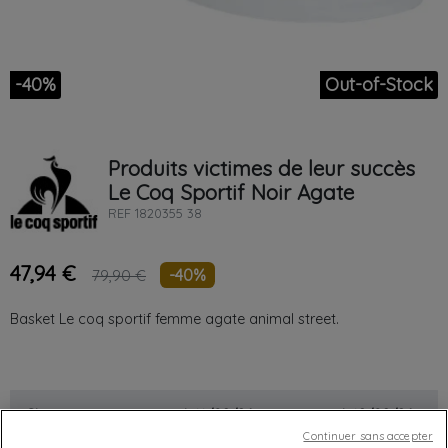
-40%
Out-of-Stock
Produits victimes de leur succès
Le Coq Sportif
Noir
Agate
REF
1820355 38
47,94 €
-40%
79,90 €
Basket Le coq sportif femme agate animal street.
Chez vous
entre le
mardi 11/08/26
et le
mercredi 12/08/26
Continuer sans accepter