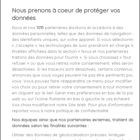
Nous prenons à coeur de protéger vos
Out-of-Stock

données
favorite_border
Je craque !
Nous et nos
1015
partenaires stockons et accédons à des
données personnelles, telles que des données de navigation ou
des identifiants uniques, sur votre appareil. Si vous sélectionnez
Livraison gratuite *
« J’accepte », les technologies de suivi prendront en charge les
Retours sous 100 jours
finalités affichées dans la section « Nous et nos partenaires
Produit certifié authentique
traitons des données pour fournir ». Si vous choisissez « Tout
refuser » ou que vous retirez votre consentement, elles seront
désactivées. Si les traceurs sont désactivés, certains contenus et
Caractéristiques produit
annonces que vous voyez peuvent ne pas être pertinents pour
vous. Vous pouvez faire réapparaître ce menu pour modifier
vos choix ou pour retirer votre consentement à tout moment
Description
Détails du produit
Fabriquant
en cliquant sur le lien Gérer mes préférences en bas de la page
web ou sur l’icône flottante en bas à gauche le cas échéant.
Vos choix modifieront notre Site Web. Pour plus d’informations,
Article: Agate

reportez-vous à notre politique de confidentialité.
Reference: 1820355

Manufacture: Le Coq Sportif

Nos équipes ainsi que nos partenaires externes, traitent des
Product category: Basket basse femme

données selon les finalités suivantes :
Utiliser des données de géolocalisation précises. Analyser