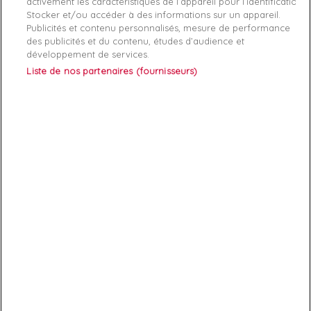
activement les caractéristiques de l’appareil pour l’identification.
Stocker et/ou accéder à des informations sur un appareil.
Publicités et contenu personnalisés, mesure de performance
des publicités et du contenu, études d’audience et
développement de services.
ABONNEZ-VOUS
Liste de nos partenaires (fournisseurs)
Exclusivités, offres et nouveautés !
Vous pouvez à tout moment résilier votre abonnement.