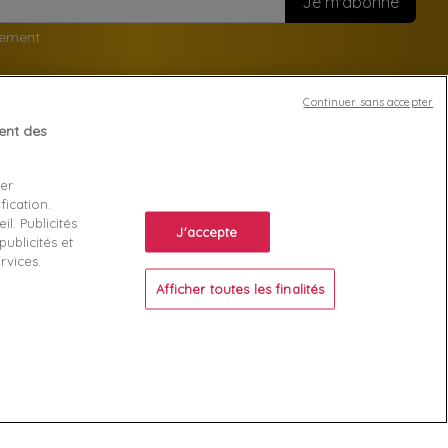
nement.
Continuer sans accepter
tent des
Votre compte
ser
Suivi de commande
fication.
ente
Connexion
l. Publicités
J'accepte
ublicités et
Créez votre compte
rvices.
Afficher toutes les finalités