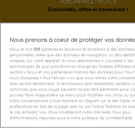
ABONNEZ-VOUS
Exclusivités, offres et nouveautés !
Nous prenons à coeur de protéger vos donné
Services 
Nous et nos
1015
partenaires stockons et accédons à des données
personnelles, telles que des données de navigation ou des identif
Livraison
uniques, sur votre appareil. Si vous sélectionnez « J’accepte », les
technologies de suivi prendront en charge les finalités affichées d
Echange e
section « Nous et nos partenaires traitons des données pour fourni
Paiement s
vous choisissez « Tout refuser » ou que vous retirez votre consen
elles seront désactivées. Si les traceurs sont désactivés, certains 
Contactez
annonces que vous voyez peuvent ne pas être pertinents pour vo
pouvez faire réapparaître ce menu pour modifier vos choix ou pou
Retourner
votre consentement à tout moment en cliquant sur le lien Gérer 
préférences en bas de la page web ou sur l’icône flottante en ba
le cas échéant. Vos choix modifieront notre Site Web. Pour plus
d’informations, reportez-vous à notre politique de confidentialité.