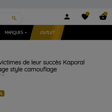
0
0
person
favorite
shopping_basket
search
MARQUES
OUTLET
victimes de leur succès
Kaporal
age
style camouflage
Y M
%