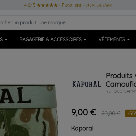
4.6/5
★★★★★
- Excellent -
Avis vérifiés
S
BAGAGERIE & ACCESSOIRES
VÊTEMENTS
Produits 
Camoufl
REF
QUOPEARM
9,00 €
20,00 €
-55
Kaporal