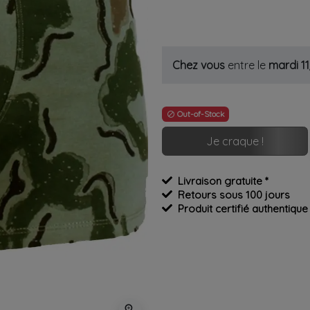
Chez vous
entre le
mardi 1
Out-of-Stock

Je craque !
Livraison gratuite *
Retours sous 100 jours
Produit certifié authentique
zoom_in