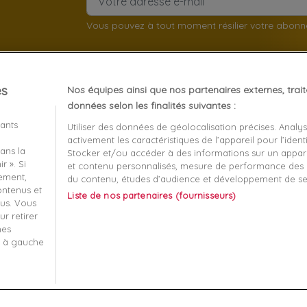
Vous pouvez à tout moment résilier votre abon
es
Nos équipes ainsi que nos partenaires externes, trai
client
À propos
données selon les finalités suivantes :
iants
Utiliser des données de géolocalisation précises. Analy
Mentions légales
activement les caractéristiques de l’appareil pour l’identi
ans la
t remboursement
Conditions générales de v
Stocker et/ou accéder à des informations sur un apparei
r ». Si
et contenu personnalisés, mesure de performance des p
écurisé
Qui sommes nous?
tement,
du contenu, études d’audience et développement de se
contenus et
Liste de nos partenaires (fournisseurs)
-nous
Informatique et liberté
us. Vous
r retirer
 ma commande
Plan du site
mes
s à gauche